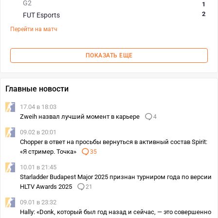
G2
1
2
FUT Esports
Перейти на матч
ПОКАЗАТЬ ЕЩЕ
Главные новости
17.04 в 18:03
Zweih назвал лучший момент в карьере
4
09.02 в 20:01
Chopper в ответ на просьбы вернуться в активный состав Spirit:
«Я стример. Точка»
35
10.01 в 21:45
Starladder Budapest Major 2025 признан турниром года по версии
HLTV Awards 2025
21
09.01 в 23:32
Hally: «Donk, который был год назад и сейчас, — это совершенно