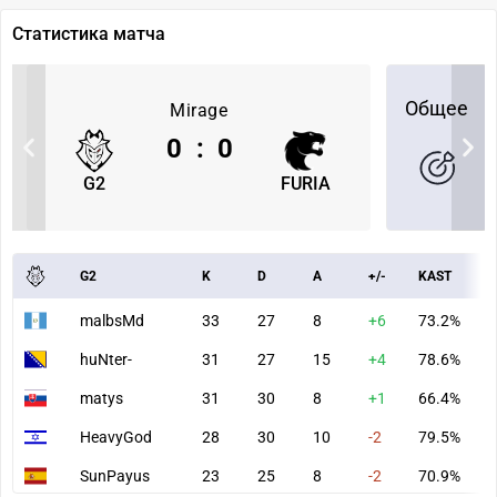
Статистика матча
Общее
Mirage
0
:
0
G2
FURIA
G2
K
D
A
+/-
KAST
A
malbsMd
33
27
8
+6
73.2%
7
huNter-
31
27
15
+4
78.6%
8
matys
31
30
8
+1
66.4%
7
HeavyGod
28
30
10
-2
79.5%
6
SunPayus
23
25
8
-2
70.9%
4