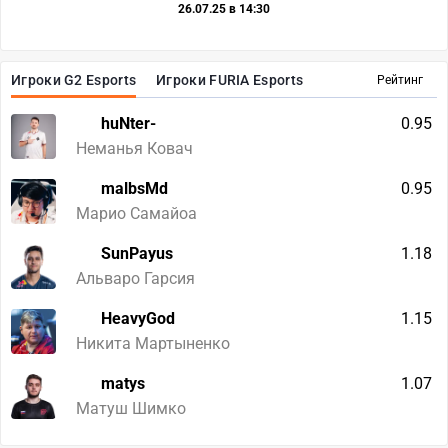
26.07.25 в 14:30
Игроки G2 Esports
Игроки FURIA Esports
Рейтинг
huNter-
0.95
Неманья Ковач
malbsMd
0.95
Марио Самайоа
SunPayus
1.18
Альваро Гарсия
HeavyGod
1.15
Никита Мартыненко
matys
1.07
Матуш Шимко