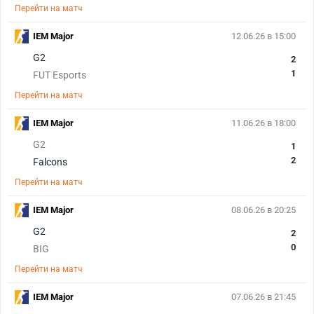
Перейти на матч
IEM Major
12.06.26 в 15:00
G2
2
1
FUT Esports
Перейти на матч
IEM Major
11.06.26 в 18:00
G2
1
2
Falcons
Перейти на матч
IEM Major
08.06.26 в 20:25
G2
2
0
BIG
Перейти на матч
IEM Major
07.06.26 в 21:45