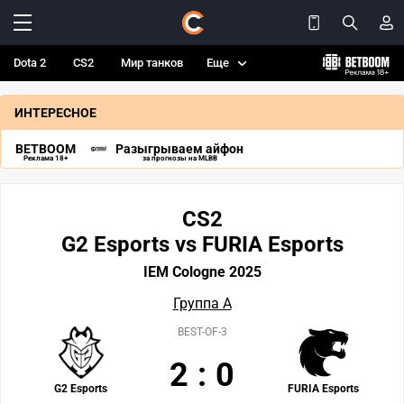
Dota 2
CS2
Мир танков
Еще
ИНТЕРЕСНОЕ
BETBOOM
Разыгрываем айфон
Реклама 18+
за прогнозы на MLBB
CS2
G2 Esports vs FURIA Esports
IEM Cologne 2025
Группа A
BEST-OF-3
2
:
0
G2 Esports
FURIA Esports