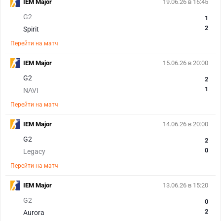
IEM Major
19.06.26 в 16:45
G2
1
2
Spirit
Перейти на матч
IEM Major
15.06.26 в 20:00
G2
2
1
NAVI
Перейти на матч
IEM Major
14.06.26 в 20:00
G2
2
0
Legacy
Перейти на матч
IEM Major
13.06.26 в 15:20
G2
0
2
Aurora