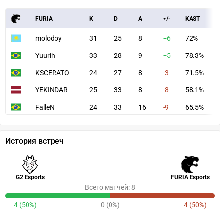
FURIA
K
D
A
+/-
KAST
A
molodoy
31
25
8
+6
72%
7
Yuurih
33
28
9
+5
78.3%
8
KSCERATO
24
27
8
-3
71.5%
5
YEKINDAR
25
33
8
-8
58.1%
6
FalleN
24
33
16
-9
65.5%
6
История встреч
G2 Esports
FURIA Esports
Всего матчей: 8
4 (50%)
0 (0%)
4 (50%)