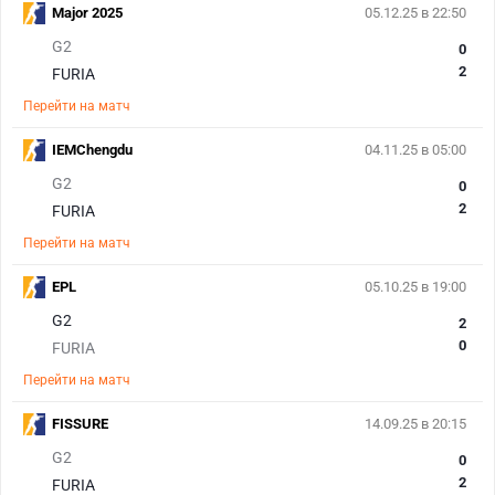
Major 2025
05.12.25 в 22:50
G2
0
2
FURIA
Перейти на матч
IEMChengdu
04.11.25 в 05:00
G2
0
2
FURIA
Перейти на матч
EPL
05.10.25 в 19:00
G2
2
0
FURIA
Перейти на матч
FISSURE
14.09.25 в 20:15
G2
0
2
FURIA