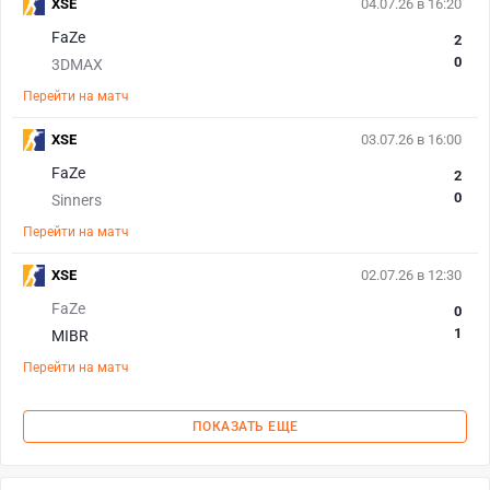
XSE
04.07.26 в 16:20
FaZe
2
0
3DMAX
Перейти на матч
XSE
03.07.26 в 16:00
FaZe
2
0
Sinners
Перейти на матч
XSE
02.07.26 в 12:30
FaZe
0
1
MIBR
Перейти на матч
ПОКАЗАТЬ ЕЩЕ