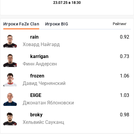
23.07.25 в 18:30
Игроки FaZe Clan
Игроки BIG
Рейтинг
rain
0.92
Ховард Найгард
karrigan
0.73
Финн Андерсен
frozen
1.06
Давид Чернянский
EliGE
1.03
Джонатан Яблоновски
broky
0.98
Хельвийс Сауканц