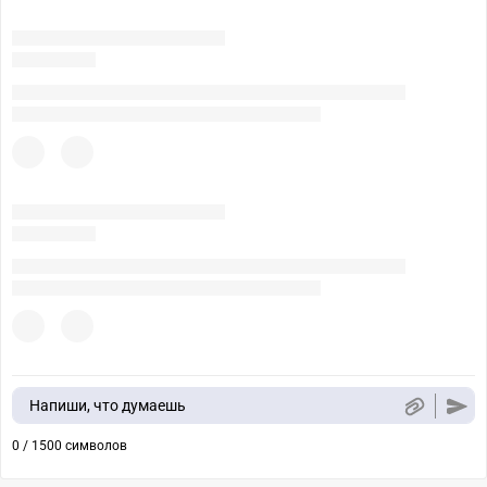
Напиши, что думаешь
0 / 1500 символов