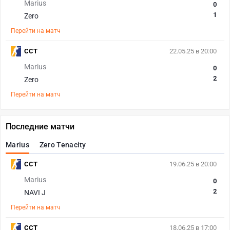
Marius
0
1
Zero
Перейти на матч
CCT
22.05.25 в 20:00
Marius
0
2
Zero
Перейти на матч
Последние матчи
Marius
Zero Tenacity
CCT
19.06.25 в 20:00
Marius
0
2
NAVI J
Перейти на матч
CCT
18.06.25 в 17:00