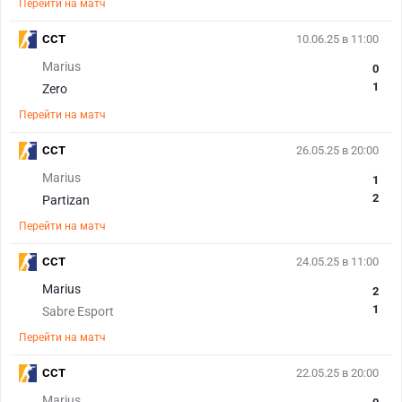
Перейти на матч
CCT
10.06.25 в 11:00
Marius
0
1
Zero
Перейти на матч
CCT
26.05.25 в 20:00
Marius
1
2
Partizan
Перейти на матч
CCT
24.05.25 в 11:00
Marius
2
1
Sabre Esport
Перейти на матч
CCT
22.05.25 в 20:00
Marius