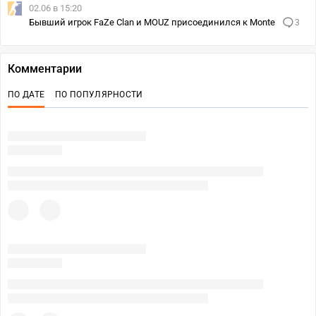
02.06 в 15:20
Бывший игрок FaZe Clan и MOUZ присоединился ⁠к Monte
3
Комментарии
ПО ДАТЕ
ПО ПОПУЛЯРНОСТИ