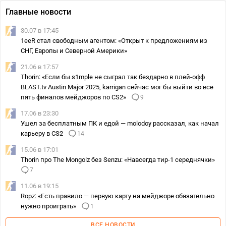
Главные новости
30.07 в 17:45
1eeR стал свободным агентом: «Открыт к предложениям из
СНГ, Европы и Северной Америки»
21.06 в 17:57
Thorin: «Если бы s1mple не сыграл так бездарно в плей-офф
BLAST.tv Austin Major 2025, karrigan сейчас мог бы выйти во все
пять финалов мейджоров по CS2»
9
17.06 в 23:30
Ушел за бесплатным ПК и едой — molodoy рассказал, как начал
карьеру в CS2
14
15.06 в 17:01
Thorin про The Mongolz без Senzu: «Навсегда тир-1 середнячки»
7
11.06 в 19:15
Ropz: «Есть правило — первую карту на мейджоре обязательно
нужно проиграть»
1
ВСЕ НОВОСТИ