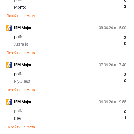
0
2
Monte
Перейти на матч
IEM Major
08.06.26 в 15:00
paiN
2
0
Astralis
Перейти на матч
IEM Major
07.06.26 в 17:40
paiN
2
0
FlyQuest
Перейти на матч
IEM Major
06.06.26 в 19:55
paiN
0
1
BIG
Перейти на матч