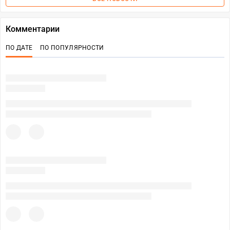
Комментарии
ПО ДАТЕ
ПО ПОПУЛЯРНОСТИ