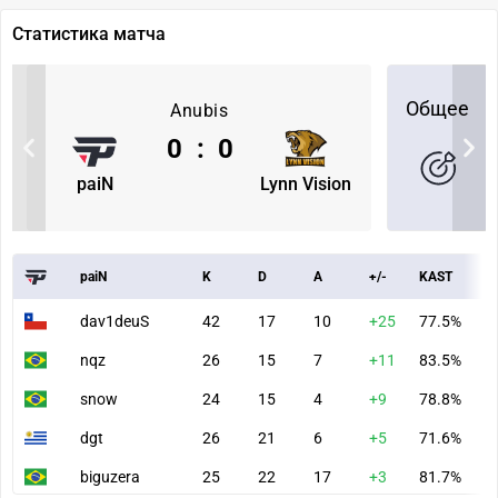
Статистика матча
Общее
Anubis
0
:
0
paiN
Lynn Vision
paiN
K
D
A
+/-
KAST
A
dav1deuS
42
17
10
+25
77.5%
1
nqz
26
15
7
+11
83.5%
5
snow
24
15
4
+9
78.8%
5
dgt
26
21
6
+5
71.6%
7
biguzera
25
22
17
+3
81.7%
8