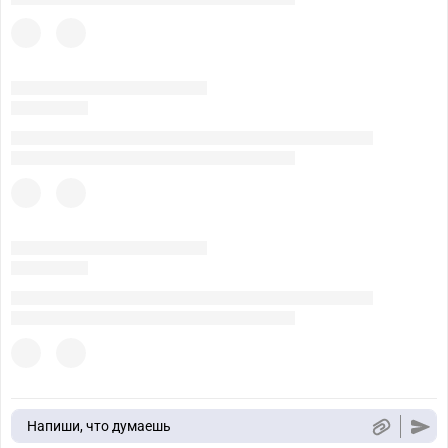
Напиши, что думаешь