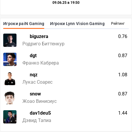
09.06.25 в 19:50
Игроки paiN Gaming
Игроки Lynn Vision Gaming
Рейтинг
biguzera
0.76
Родриго Биттенкур
dgt
0.87
Франко Кабрера
nqz
1.08
Лукас Соарес
snow
0.87
Жоао Винисиус
dav1deuS
1.44
Дэвид Тапиа