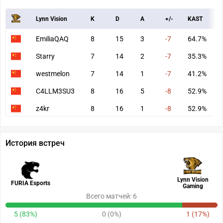
Lynn Vision
K
D
A
+/-
KAST
A
EmiliaQAQ
8
15
3
-7
64.7%
5
Starry
7
14
2
-7
35.3%
5
westmelon
7
14
1
-7
41.2%
5
C4LLM3SU3
8
16
5
-8
52.9%
6
z4kr
8
16
1
-8
52.9%
5
История встреч
Lynn Vision
FURIA Esports
Gaming
Всего матчей: 6
5 (83%)
0 (0%)
1 (17%)