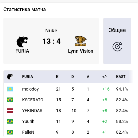
Статистика матча
Общее
Nuke
13
:
4
FURIA
Lynn Vision
FURIA
K
D
A
+/-
KAST
A
molodoy
21
5
1
+16
94.1%
1
KSCERATO
15
7
4
+8
82.4%
9
YEKINDAR
18
10
7
+8
82.4%
1
Yuurih
11
9
4
+2
88.2%
7
FalleN
9
8
2
+1
82.4%
5