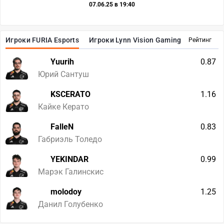
07.06.25 в 19:40
Игроки FURIA Esports
Игроки Lynn Vision Gaming
Рейтинг
Yuurih
0.87
Юрий Сантуш
KSCERATO
1.16
Кайке Керато
FalleN
0.83
Габриэль Толедо
YEKINDAR
0.99
Марэк Галинскис
molodoy
1.25
Данил Голубенко