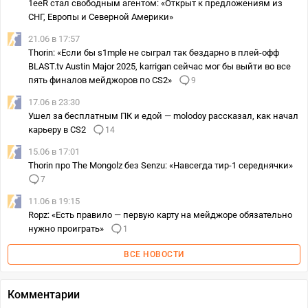
1eeR стал свободным агентом: «Открыт к предложениям из
СНГ, Европы и Северной Америки»
21.06 в 17:57
Thorin: «Если бы s1mple не сыграл так бездарно в плей-офф
BLAST.tv Austin Major 2025, karrigan сейчас мог бы выйти во все
пять финалов мейджоров по CS2»
9
17.06 в 23:30
Ушел за бесплатным ПК и едой — molodoy рассказал, как начал
карьеру в CS2
14
15.06 в 17:01
Thorin про The Mongolz без Senzu: «Навсегда тир-1 середнячки»
7
11.06 в 19:15
Ropz: «Есть правило — первую карту на мейджоре обязательно
нужно проиграть»
1
ВСЕ НОВОСТИ
Комментарии