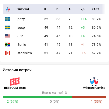
Wildcard
K
D
A
+/-
KAST
A
phzy
52
38
7
+14
83.7%
8
susp
49
44
12
+5
80.9%
6
JBa
49
45
10
+4
74.5%
7
Sonic
41
45
18
-4
78.9%
7
stanislaw
31
47
21
-16
69.7%
6
История встреч
BETBOOM Team
Wildcard Gaming
Всего матчей: 3
2 (67%)
0 (0%)
1 (33%)