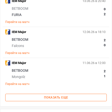
IEM Major
13.06.26 в 20:40
BETBOOM
0
2
FURIA
Перейти на матч
IEM Major
12.06.26 в 18:10
BETBOOM
2
0
Falcons
Перейти на матч
IEM Major
11.06.26 в 12:00
BETBOOM
2
1
Mongolz
Перейти на матч
ПОКАЗАТЬ ЕЩЕ