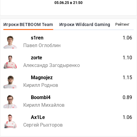
05.06.25 в 21:50
Игроки BETBOOM Team
Игроки Wildcard Gaming
Рейтинг
s1ren
1.06
Павел Оглоблин
zorte
1.10
Александр Загодыренко
Magnojez
1.15
Кирилл Роднов
Boombl4
0.89
Кирилл Михайлов
Ax1Le
1.06
Сергей Рыхторов