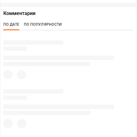
Комментарии
ПО ДАТЕ
ПО ПОПУЛЯРНОСТИ