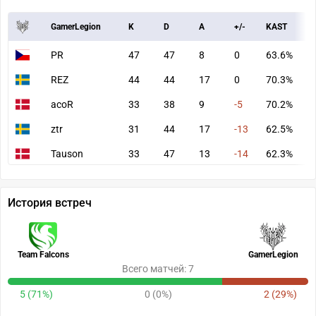
GamerLegion
K
D
A
+/-
KAST
A
PR
47
47
8
0
63.6%
8
REZ
44
44
17
0
70.3%
8
acoR
33
38
9
-5
70.2%
4
ztr
31
44
17
-13
62.5%
5
Tauson
33
47
13
-14
62.3%
5
История встреч
Team Falcons
GamerLegion
Всего матчей: 7
5 (71%)
0 (0%)
2 (29%)