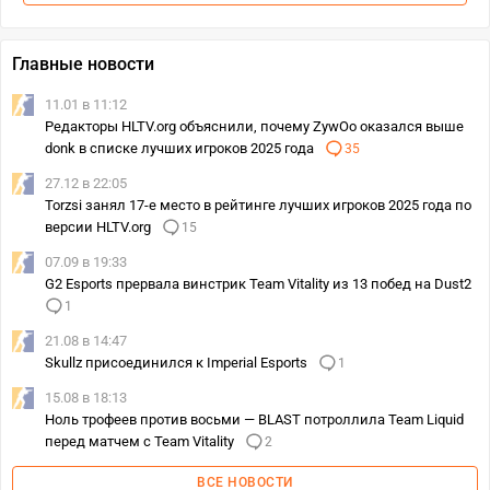
Главные новости
11.01 в 11:12
Редакторы HLTV.org объяснили, почему ZywOo оказался выше
donk в списке лучших игроков 2025 года
35
27.12 в 22:05
Torzsi занял 17-е место в рейтинге лучших игроков 2025 года по
версии HLTV.org
15
07.09 в 19:33
G2 Esports прервала винстрик Team Vitality из 13 побед на Dust2
1
21.08 в 14:47
Skullz присоединился к Imperial Esports
1
15.08 в 18:13
Ноль трофеев против восьми — BLAST потроллила Team Liquid
перед матчем с Team Vitality
2
ВСЕ НОВОСТИ