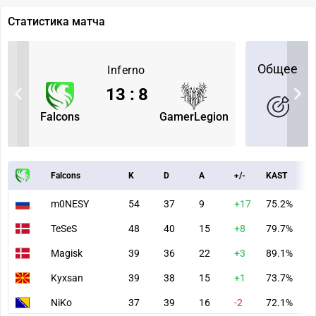
Статистика матча
Общее
Inferno
13
:
8
Falcons
GamerLegion
Falcons
K
D
A
+/-
KAST
A
m0NESY
54
37
9
+17
75.2%
8
TeSeS
48
40
15
+8
79.7%
8
Magisk
39
36
22
+3
89.1%
6
Kyxsan
39
38
15
+1
73.7%
6
NiKo
37
39
16
-2
72.1%
7