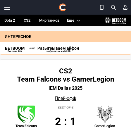
Dota 2
CS2
Мир танков
Еще
ИНТЕРЕСНОЕ
BETBOOM
Разыгрываем айфон
Реклама 18+
за прогнозы на MLBB
CS2
Team Falcons vs GamerLegion
IEM Dallas 2025
Плей-офф
BEST-OF-3
2
:
1
Team Falcons
GamerLegion