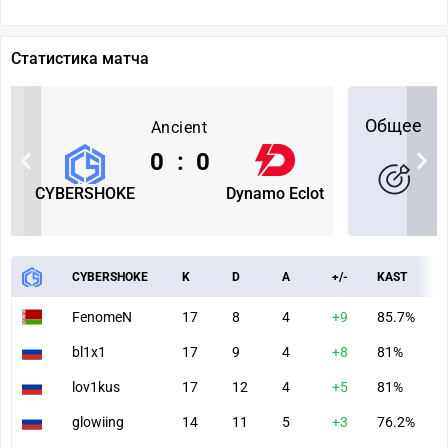
Статистика матча
Общее
Ancient
0
:
0
CYBERSHOKE
Dynamo Eclot
CYBERSHOKE
K
D
A
+/-
KAST
A
FenomeN
17
8
4
+9
85.7%
9
bl1x1
17
9
4
+8
81%
8
lov1kus
17
12
4
+5
81%
7
glowiing
14
11
5
+3
76.2%
7