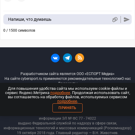
Напиши, что думаешь
0 / 1500 символов
Разработчиком сайта является ООО «ЕСПОРТ Медиа»
На сайте cybersport.ru применяются рекомендательные технологии
О нас
Документы
Для повышения удобства сайта мы используем cookie-файлы и
сервис Яндекс.Метрика
подробнее
. Продолжая использовать сайт,
© ООО «Киберспорт.ру» — Все права защищены
вы соглашаетесь на обработку файлов, используемых сервисом
подробнее
.
18+
ПРИНЯТЬ
ООО «Киберспорт.ру». Свидетельство о регистрации средств массовой
информации ЭЛ № ФС 77 - 74
022
выдано Федеральной службой по надзору в сфере связи,
информационных технологий и массовых коммуникаций (Роскомнадзор)
19 октября 2018 года. Главный редактор — В.Н. Животнев.