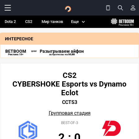
Dota 2
CS2
Мир танков
Еще
ИНТЕРЕСНОЕ
BETBOOM
Разыгрываем айфон
Реклама 18+
за прогнозы на MLBB
CS2
CYBERSHOKE Esports vs Dynamo
Eclot
CCTS3
Групповая стадия
BEST-OF-3
2
:
0