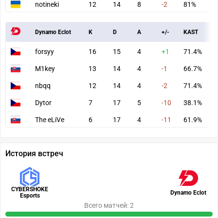
notineki
12
14
8
-2
81%
7
Dynamo Eclot
K
D
A
+/-
KAST
A
forsyy
16
15
4
+1
71.4%
7
M1key
13
14
4
-1
66.7%
9
nbqq
12
14
4
-2
71.4%
6
Dytor
7
17
5
-10
38.1%
5
The eLiVe
6
17
4
-11
61.9%
5
История встреч
CYBERSHOKE
Dynamo Eclot
Esports
Всего матчей: 2