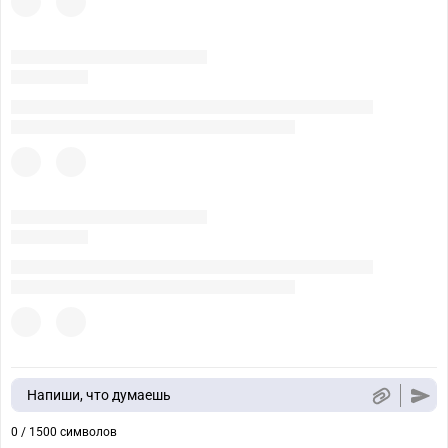
Напиши, что думаешь
0 / 1500 символов