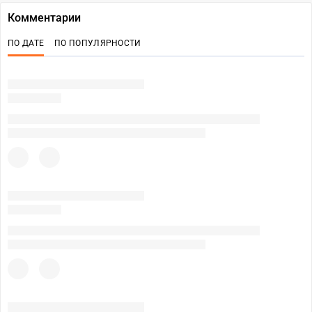
Комментарии
ПО ДАТЕ
ПО ПОПУЛЯРНОСТИ