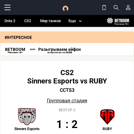
Dota 2
CS2
Мир танков
Еще
ИНТЕРЕСНОЕ
BETBOOM
Разыгрываем айфон
Реклама 18+
за прогнозы на MLBB
CS2
Sinners Esports vs RUBY
CCTS3
Групповая стадия
BEST-OF-3
1
:
2
Sinners Esports
RUBY