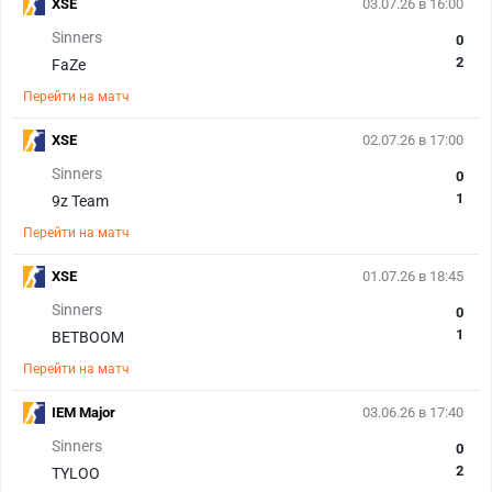
XSE
03.07.26 в 16:00
Sinners
0
2
FaZe
Перейти на матч
XSE
02.07.26 в 17:00
Sinners
0
1
9z Team
Перейти на матч
XSE
01.07.26 в 18:45
Sinners
0
1
BETBOOM
Перейти на матч
IEM Major
03.06.26 в 17:40
Sinners
0
2
TYLOO