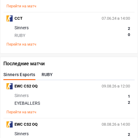
Перейти на матч
CCT
07.06.24 в 14:00
Sinners
2
0
RUBY
Перейти на матч
Последние матчи
Sinners Esports
RUBY
EWC CS2 OQ
09.08.26 в 12:00
Sinners
1
2
EYEBALLERS
Перейти на матч
EWC CS2 OQ
08.08.26 в 14:00
Sinners
2