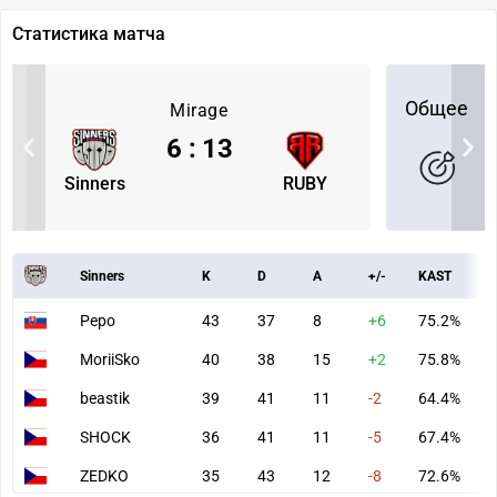
Статистика матча
Общее
Mirage
6
:
13
Sinners
RUBY
Sinners
K
D
A
+/-
KAST
A
Pepo
43
37
8
+6
75.2%
7
MoriiSko
40
38
15
+2
75.8%
7
beastik
39
41
11
-2
64.4%
7
SHOCK
36
41
11
-5
67.4%
6
ZEDKO
35
43
12
-8
72.6%
7