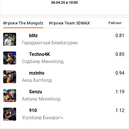
06.04.25 в 10:00
Игроки The Mongolz
Игроки Team 3DMAX
Рейтинг
blitz
0.81
Гаридмагнай Бямбасурен
Techno4K
0.85
Содбаяр Мөнхболд
mzinho
0.94
Аюш Батболд
Senzu
1.19
Азбаяр Мунхболд
910
1.12
Усухбаяр Банзрагч