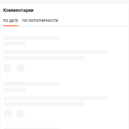
Комментарии
ПО ДАТЕ
ПО ПОПУЛЯРНОСТИ