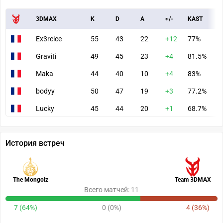
3DMAX
K
D
A
+/-
KAST
A
Ex3rcice
55
43
22
+12
77%
8
Graviti
49
45
23
+4
81.5%
8
Maka
44
40
10
+4
83%
5
bodyy
50
47
19
+3
77.2%
7
Lucky
45
44
20
+1
68.7%
7
История встреч
The Mongolz
Team 3DMAX
Всего матчей: 11
7 (64%)
0 (0%)
4 (36%)