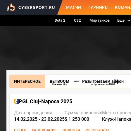
МАТЧИ
ТУРНИРЫ
КОМАН
Dota 2
CS2
Мир танков
Еще
ИНТЕРЕСНОЕ
BETBOOM
Разыгрываем айфон
Реклама 18+
за прогнозы на MLBB
PGL Cluj-Napoca 2025
Дата проведения
Сумма призовых
Место прове
14.02.2025 - 23.02.2025
$ 1 250 000
Клуж-Напока
СЕТКА
РАСПИСАНИЕ
НОВОСТИ
РЕЗУЛЬТАТЫ