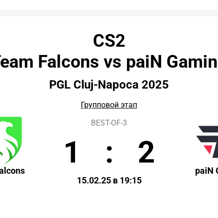
CS2
eam Falcons vs paiN Gami
PGL Cluj-Napoca 2025
Групповой этап
BEST-OF-3
1
:
2
alcons
paiN
15.02.25 в 19:15