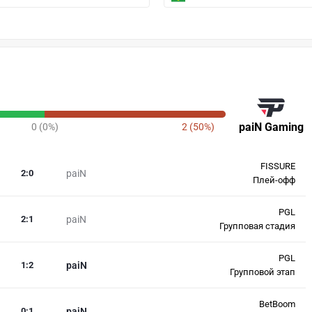
paiN Gaming
0 (0%)
2 (50%)
FISSURE
2
:
0
paiN
Плей-офф
PGL
2
:
1
paiN
Групповая стадия
PGL
1
:
2
paiN
Групповой этап
BetBoom
0
:
1
paiN