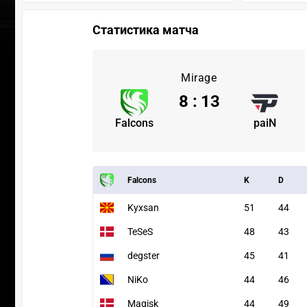
Статистика матча
Mirage
8
:
13
Falcons
paiN
Falcons
K
D
Kyxsan
51
44
TeSeS
48
43
degster
45
41
NiKo
44
46
Magisk
44
49