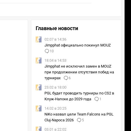
Главные новости
02.07 в 14:36
Jimpphat официально покинул MOUZ
10
18.04 в 14:53
Jimpphat не исключил замен в MOUZ
при продолжении отсутствия побед на
турнирах
6
23.02 в 18:00
PGL будет проводить турниры по CS2 в
Клуж-Напоке до 2029 года
1
14.02 в 20:25
NiKo назвал цели Team Falcons на PGL
Cluj-Napoca 2026
5
03.01 в 22:02