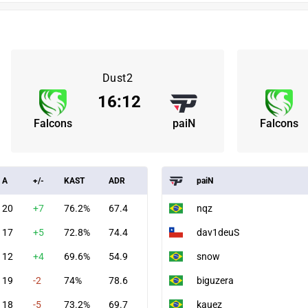
Dust2
16
:
12
Falcons
paiN
Falcons
A
+/-
KAST
ADR
paiN
20
+7
76.2%
67.4
nqz
17
+5
72.8%
74.4
dav1deuS
12
+4
69.6%
54.9
snow
19
-2
74%
78.6
biguzera
18
-5
73.2%
69.7
kauez