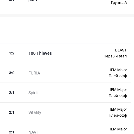
Группа A
BLAST
1
:
2
100 Thieves
Первый этап
IEM Major
3
:
0
FURIA
Плей-офф
IEM Major
2
:
1
Spirit
Плей-офф
IEM Major
2
:
1
Vitality
Плей-офф
IEM Major
2
:
1
NAVI