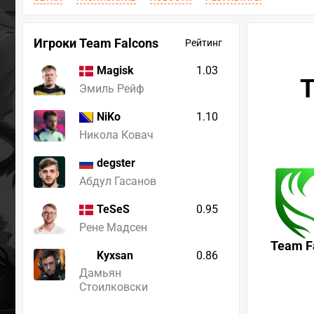
Игроки Team Falcons
Рейтинг
1.03
Magisk
T
Эмиль Рейф
1.10
NiKo
Никола Ковач
degster
Абдул Гасанов
0.95
TeSeS
Рене Мадсен
Team F
Kyxsan
0.86
Дамьян
Стоилковски