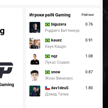
Игроки paiN Gaming
Рейтинг
0.76
biguzera
ng
Родриго Биттенкур
0.91
kauez
Кауе Кащук
1.08
nqz
Лукас Соарес
0.87
snow
Жоао Винисиус
 Gaming
1.80
dav1deuS
Дэвид Тапиа