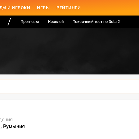
ДЫ И ИГРОКИ
ИГРЫ
РЕЙТИНГИ
Прогнозы
Косплей
Токсичный тест по Dota 2
дения
, Румыния