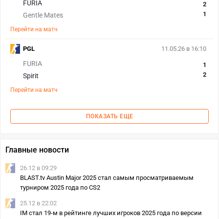
FURIA
2
1
Gentle Mates
Перейти на матч
PGL
11.05.26 в 16:10
FURIA
1
2
Spirit
Перейти на матч
ПОКАЗАТЬ ЕЩЕ
Главные новости
26.12 в 09:29
BLAST.tv Austin Major 2025 стал самым просматриваемым
турниром 2025 года по CS2
25.12 в 22:02
IM стал 19-м в рейтинге лучших игроков 2025 года по версии