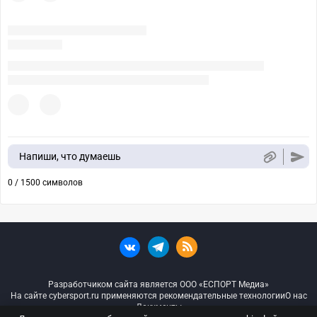
Напиши, что думаешь
0 / 1500 символов
Разработчиком сайта является ООО «ЕСПОРТ Медиа»
На сайте cybersport.ru применяются рекомендательные технологии
О нас
Документы