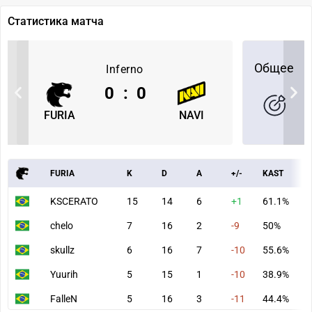
Статистика матча
Общее
Inferno
0
:
0
FURIA
NAVI
FURIA
K
D
A
+/-
KAST
A
KSCERATO
15
14
6
+1
61.1%
1
chelo
7
16
2
-9
50%
3
skullz
6
16
7
-10
55.6%
5
Yuurih
5
15
1
-10
38.9%
3
FalleN
5
16
3
-11
44.4%
2