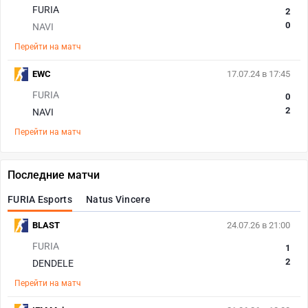
FURIA
2
0
NAVI
Перейти на матч
EWC
17.07.24 в 17:45
FURIA
0
2
NAVI
Перейти на матч
Последние матчи
FURIA Esports
Natus Vincere
BLAST
24.07.26 в 21:00
FURIA
1
2
DENDELE
Перейти на матч