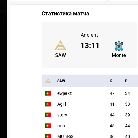
Статистика матча
Ancient
13
:
11
SAW
Monte
SAW
K
D
ewjerkz
47
34
Ag1l
41
33
story
44
39
rmn
45
44
MUTiRiS
36
40