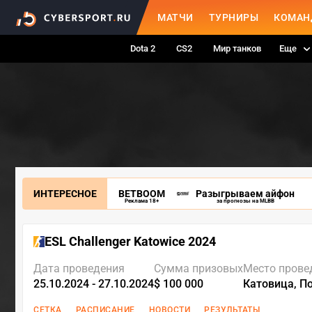
МАТЧИ
ТУРНИРЫ
КОМАН
Dota 2
CS2
Мир танков
Еще
ИНТЕРЕСНОЕ
BETBOOM
Разыгрываем айфон
Реклама 18+
за прогнозы на MLBB
ESL Challenger Katowice 2024
Дата проведения
Сумма призовых
Место прове
25.10.2024 - 27.10.2024
$ 100 000
Катовица, П
СЕТКА
РАСПИСАНИЕ
НОВОСТИ
РЕЗУЛЬТАТЫ