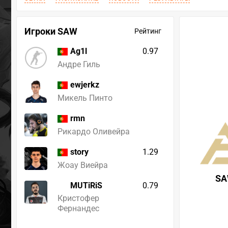
Игроки SAW
Рейтинг
0.97
Ag1l
Андре Гиль
ewjerkz
Микель Пинто
rmn
Рикардо Оливейра
1.29
story
Жоау Виейра
S
MUTiRiS
0.79
Кристофер
Фернандес