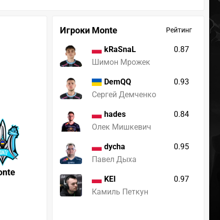
Игроки Monte
Рейтинг
0.87
kRaSnaL
Шимон Мрожек
0.93
DemQQ
Сергей Демченко
0.84
hades
Олек Мишкевич
0.95
dycha
Павел Дыха
onte
0.97
KEI
Камиль Петкун