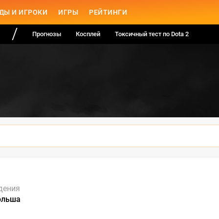
ДЫ И ИГРОКИ
ИГРЫ
РЕЙТИНГИ
Прогнозы
Косплей
Токсичный тест по Dota 2
дения
ольша