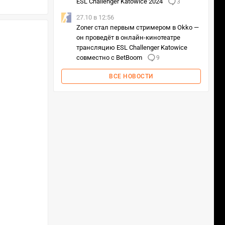
ESL Challenger Katowice 2024
3
27.10 в 12:56
Zoner стал первым стримером в Okko —
он проведёт в онлайн-кинотеатре
трансляцию ESL Challenger Katowice
совместно с BetBoom
9
ВСЕ НОВОСТИ