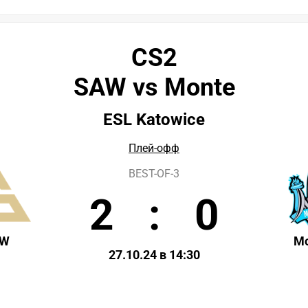
CS2
SAW vs Monte
ESL Katowice
Плей-офф
BEST-OF-3
2
:
0
AW
M
27.10.24 в 14:30