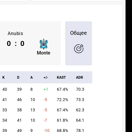
Общее
Anubis
0
:
0
Monte
K
D
A
+/-
KAST
ADR
40
39
8
+1
67.4%
70.3
41
46
10
-5
72.2%
73.3
33
38
13
-5
67.4%
62.3
34
41
10
-7
61.8%
64.1
39
49
9
-10
68.8%
78.1