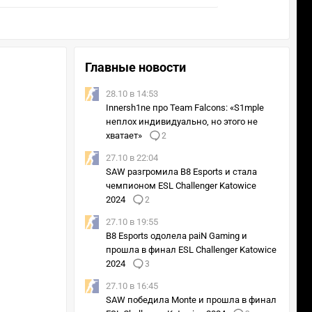
Главные новости
28.10 в 14:53
Innersh1ne про Team Falcons: «S1mple
неплох индивидуально, но этого не
хватает»
2
27.10 в 22:04
SAW разгромила B8 Esports и стала
чемпионом ESL Challenger Katowice
2024
2
27.10 в 19:55
B8 Esports одолела paiN Gaming и
прошла в финал ESL Challenger Katowice
2024
3
27.10 в 16:45
SAW победила Monte и прошла в финал