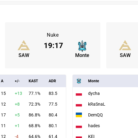
Nuke
19
:
17
SAW
Monte
SAW
A
+/-
KAST
ADR
Monte
15
+13
77.1%
83.5
dycha
12
+8
72.3%
77.5
kRaSnaL
17
+5
86.8%
80.4
DemQQ
11
+1
68.8%
80.1
hades
12
-4
64.6%
61.4
KEI