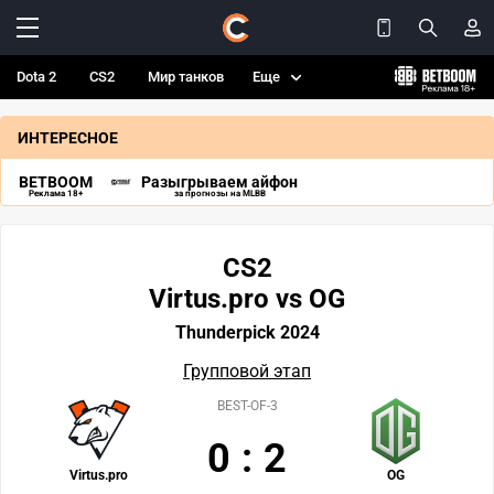
Dota 2
CS2
Мир танков
Еще
ИНТЕРЕСНОЕ
BETBOOM
Разыгрываем айфон
Реклама 18+
за прогнозы на MLBB
CS2
Virtus.pro vs OG
Thunderpick 2024
Групповой этап
BEST-OF-3
0
:
2
Virtus.pro
OG