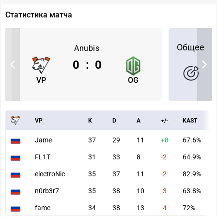
Статистика матча
Общее
Anubis
0
:
0
VP
OG
VP
K
D
A
+/-
KAST
A
Jame
37
29
11
+8
67.6%
7
FL1T
31
33
8
-2
64.9%
7
electroNic
35
37
11
-2
82.9%
7
n0rb3r7
35
38
10
-3
63.8%
7
fame
34
38
13
-4
72%
7