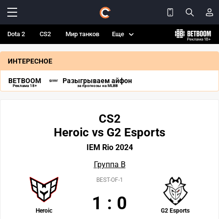
Dota 2
CS2
Мир танков
Еще
ИНТЕРЕСНОЕ
BETBOOM
Разыгрываем айфон
Реклама 18+
за прогнозы на MLBB
CS2
Heroic vs G2 Esports
IEM Rio 2024
Группа B
BEST-OF-1
1
:
0
Heroic
G2 Esports