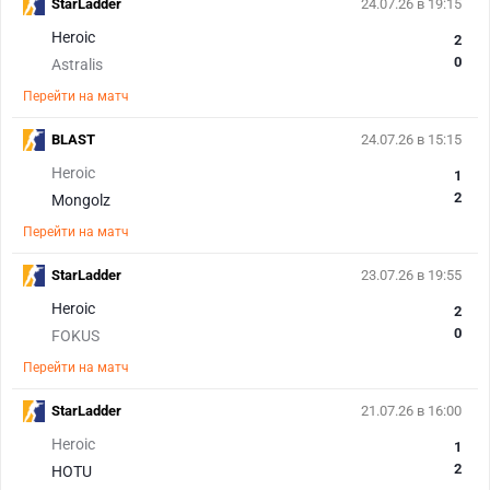
StarLadder
24.07.26 в 19:15
Heroic
2
0
Astralis
Перейти на матч
BLAST
24.07.26 в 15:15
Heroic
1
2
Mongolz
Перейти на матч
StarLadder
23.07.26 в 19:55
Heroic
2
0
FOKUS
Перейти на матч
StarLadder
21.07.26 в 16:00
Heroic
1
2
HOTU