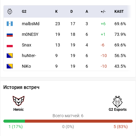
G2
K
D
A
+/-
KAST
A
malbsMd
23
17
3
+6
69.6%
8
m0NESY
19
18
6
+1
73.9%
8
Snax
13
19
4
-6
69.6%
6
huNter-
9
19
6
-10
56.5%
6
NiKo
9
19
6
-10
43.5%
6
История встреч
Heroic
G2 Esports
Всего матчей: 6
1 (17%)
0 (0%)
5 (83%)