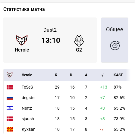
Статистика матча
Общее
Dust2
13
:
10
Heroic
G2
Heroic
K
D
A
+/-
KAST
A
TeSeS
29
16
7
+13
87%
1
degster
17
10
2
+7
82.6%
7
Nertz
18
15
4
+3
65.2%
7
sjuush
18
15
3
+3
73.9%
8
Kyxsan
10
17
8
-7
65.2%
6