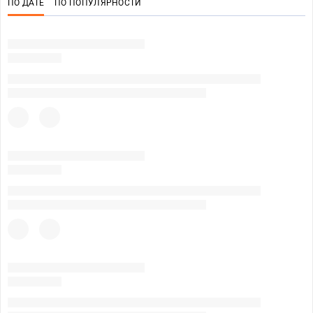
ПО ДАТЕ
ПО ПОПУЛЯРНОСТИ