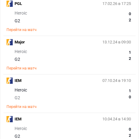
PGL
17.02.26 в 17:25
Heroic
0
2
G2
Перейти на матч
Major
13.12.24 в 09:00
Heroic
1
2
G2
Перейти на матч
IEM
07.10.24 в 19:10
Heroic
1
0
G2
Перейти на матч
IEM
10.04.24 в 14:30
Heroic
0
2
G2