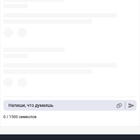
Напиши, что думаешь
0 / 1500 символов