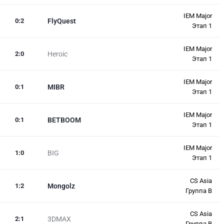
IEM Major
0
:
2
FlyQuest
Этап 1
IEM Major
2
:
0
Heroic
Этап 1
IEM Major
0
:
1
MIBR
Этап 1
IEM Major
0
:
1
BETBOOM
Этап 1
IEM Major
1
:
0
BIG
Этап 1
CS Asia
1
:
2
Mongolz
Группа В
CS Asia
2
:
1
3DMAX
Группа В