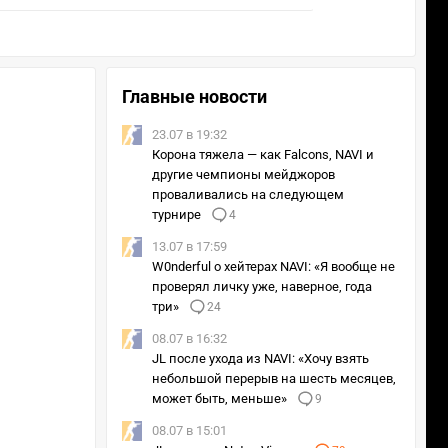
Главные новости
23.07 в 19:32
Корона тяжела — как Falcons, NAVI и
другие чемпионы мейджоров
проваливались на следующем
турнире
4
13.07 в 17:59
W0nderful о хейтерах NAVI: «Я вообще не
проверял личку уже, наверное, года
три»
24
08.07 в 16:32
JL после ухода из NAVI: «Хочу взять
небольшой перерыв на шесть месяцев,
может быть, меньше»
9
08.07 в 15:01