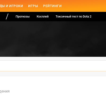
ДЫ И ИГРОКИ
ИГРЫ
РЕЙТИНГИ
Прогнозы
Косплей
Токсичный тест по Dota 2
дения