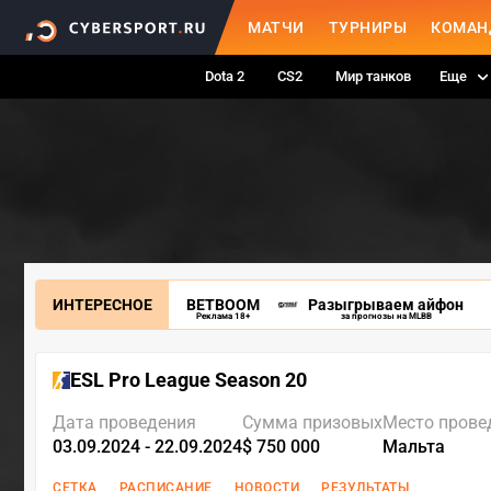
МАТЧИ
ТУРНИРЫ
КОМАН
Dota 2
CS2
Мир танков
Еще
ИНТЕРЕСНОЕ
BETBOOM
Разыгрываем айфон
Реклама 18+
за прогнозы на MLBB
ESL Pro League Season 20
Дата проведения
Сумма призовых
Место прове
03.09.2024 - 22.09.2024
$ 750 000
Мальта
СЕТКА
РАСПИСАНИЕ
НОВОСТИ
РЕЗУЛЬТАТЫ