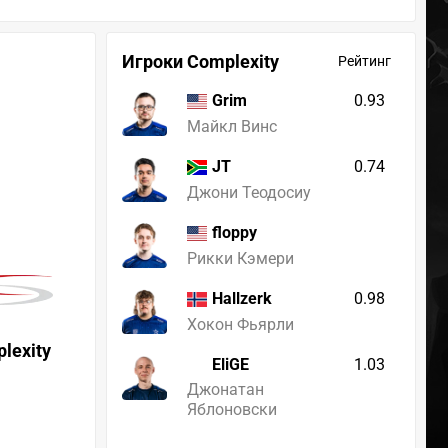
Игроки Complexity
Рейтинг
0.93
Grim
Майкл Винс
0.74
JT
Джони Теодосиу
floppy
Рикки Кэмери
0.98
Hallzerk
Хокон Фьярли
lexity
EliGE
1.03
Джонатан
Яблоновски