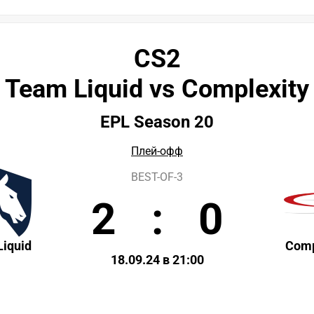
CS2
Team Liquid vs Complexity
EPL Season 20
Плей-офф
BEST-OF-3
2
:
0
iquid
Comp
18.09.24 в 21:00