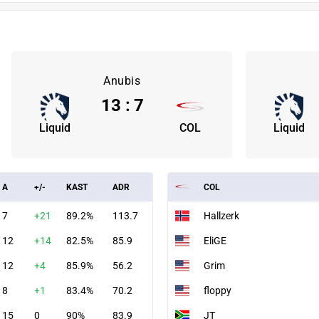
Anubis
13
:
7
Liquid
COL
Liquid
A
+/-
KAST
ADR
COL
7
+21
89.2%
113.7
Hallzerk
12
+14
82.5%
85.9
EliGE
12
+4
85.9%
56.2
Grim
8
+1
83.4%
70.2
floppy
15
0
90%
83.9
JT