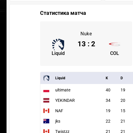
Статистика матча
Nuke
13
:
2
Liquid
COL
Liquid
K
D
ultimate
40
19
YEKINDAR
34
20
NAF
19
15
jks
22
21
Twistzz
21
21