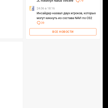
JL покинул Natus Vincere
79
24.06 в 18:16
Инсайдер назвал двух игроков, которых
могут кикнуть из состава NAVI по CS2
39
ВСЕ НОВОСТИ