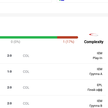
Complexity
0 (0%)
1 (17%)
IEM
2
:
0
COL
Play-In
IEM
1
:
0
COL
Группа А
EPL
2
:
0
COL
Плей-офф
IEM
2
:
0
COL
Группа B