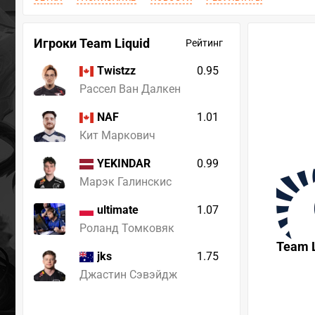
Игроки Team Liquid
Рейтинг
0.95
Twistzz
Рассел Ван Далкен
1.01
NAF
Кит Маркович
0.99
YEKINDAR
Марэк Галинскис
1.07
ultimate
Роланд Томковяк
Team L
1.75
jks
Джастин Сэвэйдж