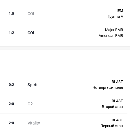
IEM
1
:
0
COL
Группа А
Major RMR
1
:
2
COL
American RMR
BLAST
0
:
2
Spirit
Четвертьфиналы
BLAST
2
:
0
G2
Второй этап
BLAST
2
:
0
Vitality
Первый этап