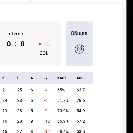
Общее
Inferno
0
:
0
COL
K
D
A
+/-
KAST
ADR
21
25
6
-4
65%
63.7
24
28
5
-4
81.7%
78.6
19
28
5
-9
70.9%
54.9
16
28
9
-12
65.9%
67.2
15
27
8
-12
58.4%
53.5