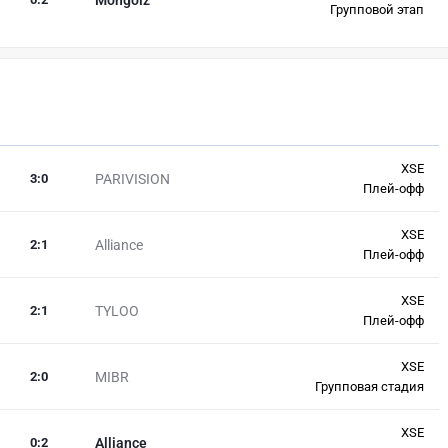
Групповой этап
XSE
3
:
0
PARIVISION
Плей-офф
XSE
2
:
1
Alliance
Плей-офф
XSE
2
:
1
TYLOO
Плей-офф
XSE
2
:
0
MIBR
Групповая стадия
XSE
0
:
2
Alliance