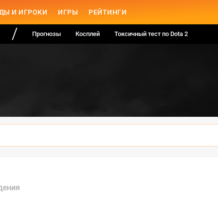
ДЫ И ИГРОКИ
ИГРЫ
РЕЙТИНГИ
Прогнозы
Косплей
Токсичный тест по Dota 2
дения