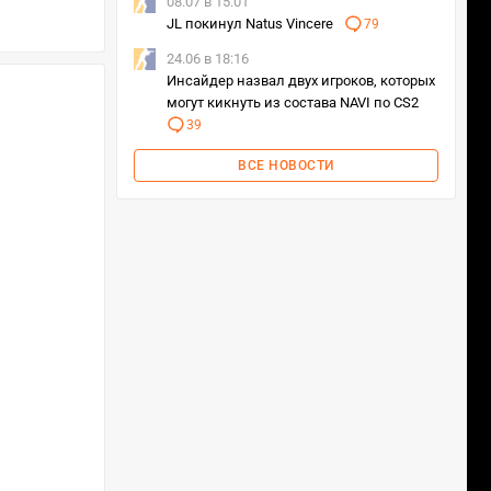
08.07 в 15:01
JL покинул Natus Vincere
79
24.06 в 18:16
Инсайдер назвал двух игроков, которых
могут кикнуть из состава NAVI по CS2
39
ВСЕ НОВОСТИ