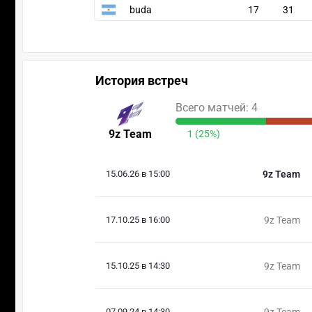
buda
17
31
История встреч
Всего матчей: 4
9z Team
1 (25%)
15.06.26 в 15:00
9z Team
17.10.25 в 16:00
9z Team
15.10.25 в 14:30
9z Team
07.09.24 в 14:30
9z Team