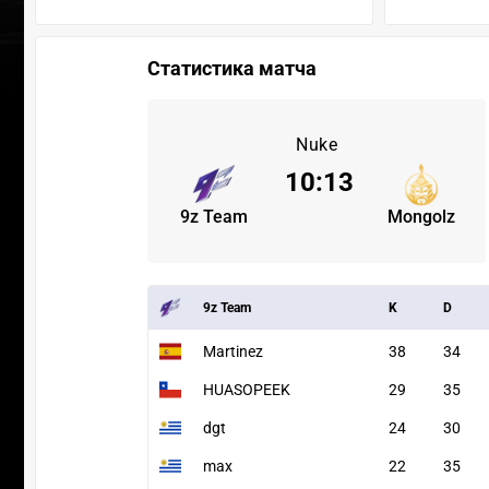
Статистика матча
Nuke
10
:
13
9z Team
Mongolz
9z Team
K
D
Martinez
38
34
HUASOPEEK
29
35
dgt
24
30
max
22
35