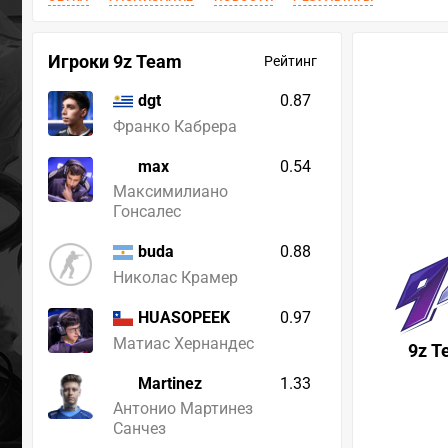
Игроки 9z Team
Рейтинг
0.87
dgt
Франко Кабрера
max
0.54
Максимилиано
Гонсалес
0.88
buda
Николас Крамер
0.97
HUASOPEEK
Матиас Хернандес
9z T
Martinez
1.33
Антонио Мартинез
Санчез