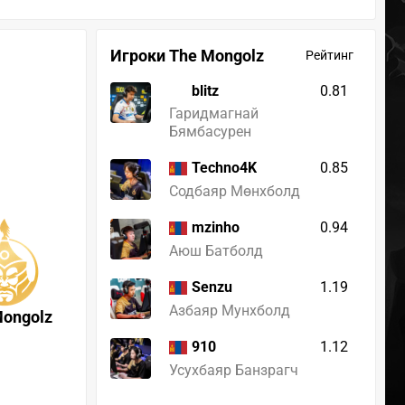
Игроки The Mongolz
Рейтинг
blitz
0.81
Гаридмагнай
Бямбасурен
0.85
Techno4K
Содбаяр Мөнхболд
0.94
mzinho
Аюш Батболд
1.19
Senzu
Азбаяр Мунхболд
Mongolz
1.12
910
Усухбаяр Банзрагч