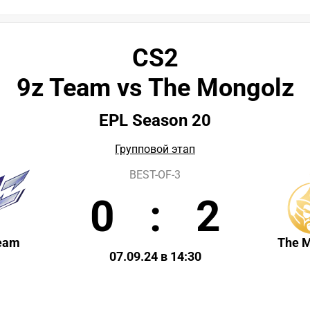
CS2
9z Team vs The Mongolz
EPL Season 20
Групповой этап
BEST-OF-3
0
:
2
eam
The 
07.09.24 в 14:30