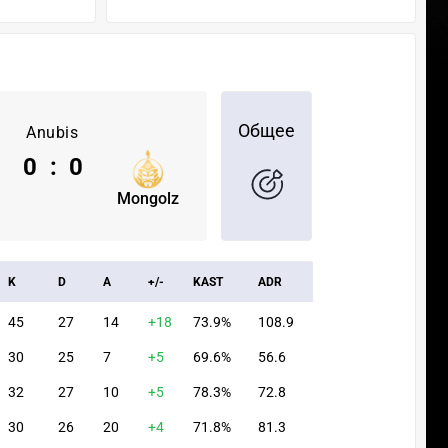
Общее
Anubis
0
:
0
Mongolz
K
D
A
+/-
KAST
ADR
45
27
14
+18
73.9%
108.9
30
25
7
+5
69.6%
56.6
32
27
10
+5
78.3%
72.8
30
26
20
+4
71.8%
81.3