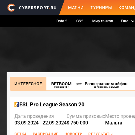
МАТЧИ
ТУРНИРЫ
КОМАН
Dota 2
CS2
Мир танков
Еще
ИНТЕРЕСНОЕ
BETBOOM
Разыгрываем айфон
Реклама 18+
за прогнозы на MLBB
ESL Pro League Season 20
Дата проведения
Сумма призовых
Место прове
03.09.2024 - 22.09.2024
$ 750 000
Мальта
СЕТКА
РАСПИСАНИЕ
НОВОСТИ
РЕЗУЛЬТАТЫ