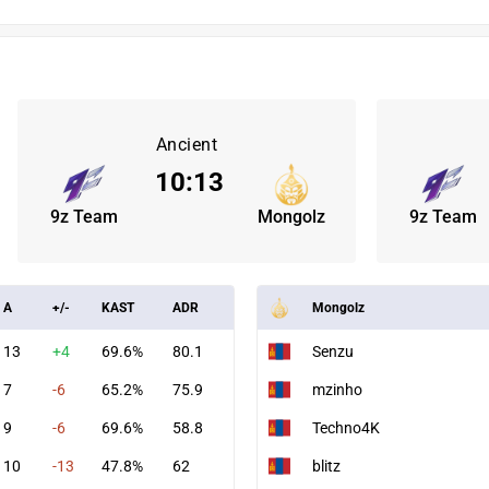
Ancient
10
:
13
9z Team
Mongolz
9z Team
A
+/-
KAST
ADR
Mongolz
13
+4
69.6%
80.1
Senzu
7
-6
65.2%
75.9
mzinho
9
-6
69.6%
58.8
Techno4K
10
-13
47.8%
62
blitz