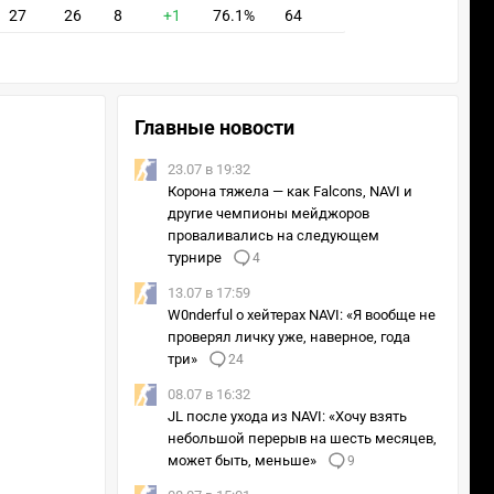
27
26
8
+1
76.1%
64
Главные новости
23.07 в 19:32
Корона тяжела — как Falcons, NAVI и
другие чемпионы мейджоров
проваливались на следующем
турнире
4
13.07 в 17:59
W0nderful о хейтерах NAVI: «Я вообще не
проверял личку уже, наверное, года
три»
24
08.07 в 16:32
JL после ухода из NAVI: «Хочу взять
небольшой перерыв на шесть месяцев,
может быть, меньше»
9