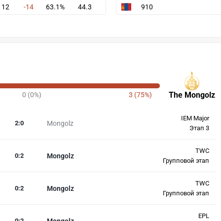
12
-14
63.1%
44.3
910
The Mongolz
0 (0%)
3 (75%)
IEM Major
2
:
0
Mongolz
Этап 3
TWC
0
:
2
Mongolz
Групповой этап
TWC
0
:
2
Mongolz
Групповой этап
EPL
0
:
2
Mongolz