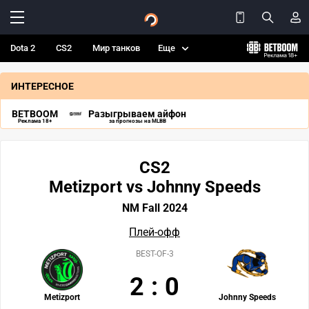
Dota 2
CS2
Мир танков
Еще
ИНТЕРЕСНОЕ
BETBOOM
Разыгрываем айфон
Реклама 18+
за прогнозы на MLBB
CS2
Metizport vs Johnny Speeds
NM Fall 2024
Плей-офф
BEST-OF-3
2
:
0
Metizport
Johnny Speeds