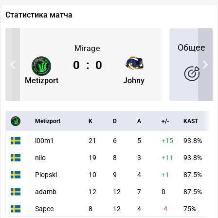
Статистика матча
Общее
Mirage
0
:
0
Metizport
Johny
Metizport
K
D
A
+/-
KAST
A
l00m1
21
6
5
+15
93.8%
1
nilo
19
8
3
+11
93.8%
1
Plopski
10
9
4
+1
87.5%
5
adamb
12
12
7
0
87.5%
9
Sapec
8
12
4
-4
75%
6