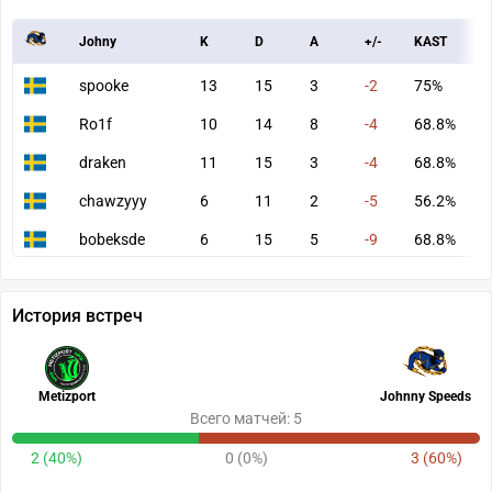
Johny
K
D
A
+/-
KAST
A
spooke
13
15
3
-2
75%
7
Ro1f
10
14
8
-4
68.8%
8
draken
11
15
3
-4
68.8%
7
chawzyyy
6
11
2
-5
56.2%
4
bobeksde
6
15
5
-9
68.8%
4
История встреч
Metizport
Johnny Speeds
Всего матчей: 5
2 (40%)
0 (0%)
3 (60%)