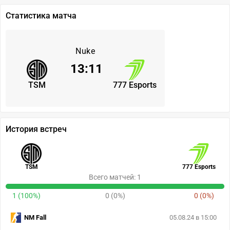
Статистика матча
Nuke
13
:
11
TSM
777 Esports
История встреч
TSM
777 Esports
Всего матчей: 1
1 (100%)
0 (0%)
0 (0%)
NM Fall
05.08.24 в 15:00