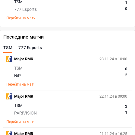
TSM
1
0
777 Esports
Перейти на матч
Последние матчи
TSM
777 Esports
Major RMR
23.11.24 в 10:00
TSM
0
2
NiP
Перейти на матч
Major RMR
22.11.24 в 09:00
TSM
2
1
PARIVISION
Перейти на матч
Major RMR
21.11.24 в 16:25