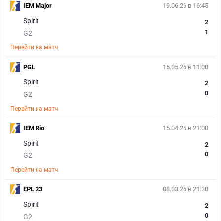
IEM Major
19.06.26 в 16:45
Spirit
2
1
G2
Перейти на матч
PGL
15.05.26 в 11:00
Spirit
2
0
G2
Перейти на матч
IEM Rio
15.04.26 в 21:00
Spirit
2
0
G2
Перейти на матч
EPL 23
08.03.26 в 21:30
Spirit
2
0
G2