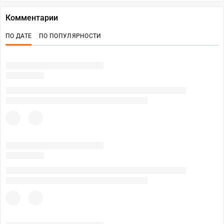
Комментарии
ПО ДАТЕ
ПО ПОПУЛЯРНОСТИ