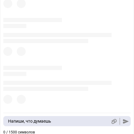
Напиши, что думаешь
0 / 1500 символов