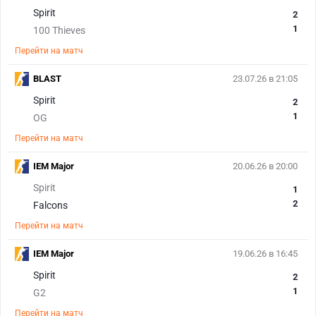
Spirit
2
1
100 Thieves
Перейти на матч
BLAST
23.07.26 в 21:05
Spirit
2
1
OG
Перейти на матч
IEM Major
20.06.26 в 20:00
Spirit
1
2
Falcons
Перейти на матч
IEM Major
19.06.26 в 16:45
Spirit
2
1
G2
Перейти на матч