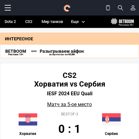
Dota 2
CS2
Мир танков
Еще
ИНТЕРЕСНОЕ
BETBOOM
Разыгрываем айфон
Реклама 18+
за прогнозы на MLBB
CS2
Хорватия vs Сербия
IESF 2024 EEU Quali
Матч за 5-ое место
BEST-OF-3
0
:
1
Хорватия
Сербия