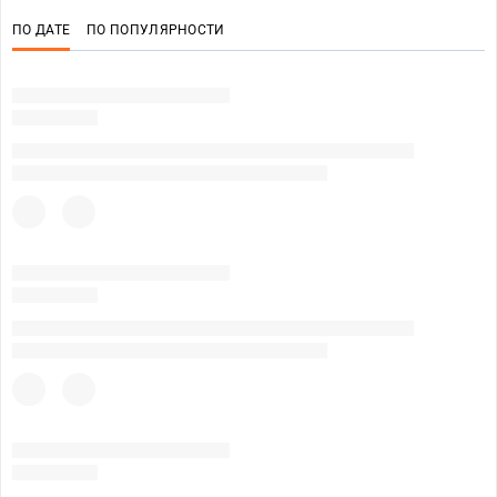
ПО ДАТЕ
ПО ПОПУЛЯРНОСТИ