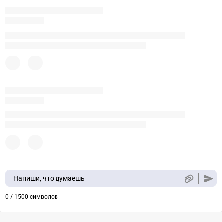
Напиши, что думаешь
0 / 1500 символов