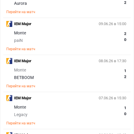
2
Aurora
Перейти на матч
IEM Major
09.06.26 в 15:00
Monte
2
0
paiN
Перейти на матч
IEM Major
08.06.26 в 17:30
Monte
1
2
BETBOOM
Перейти на матч
IEM Major
07.06.26 в 15:30
Monte
1
0
Legacy
Перейти на матч