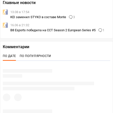
Главные новости
13.08 в 17:54
KEI заменил STYKO в составе Monte
3
16.06 в 21:32
B8 Esports победила на CCT Season 2 European Series #5
1
Комментарии
ПО ДАТЕ
ПО ПОПУЛЯРНОСТИ