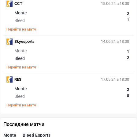
CCT
15.06.24 в 18:00
Monte
2
1
Bleed
Перейти на матч
Skyesports
14.06.24 в 13:00
Monte
1
2
Bleed
Перейти на матч
RES
17.05.24 в 18:00
Monte
2
0
Bleed
Перейти на матч
Последние матчи
Monte
Bleed Esports