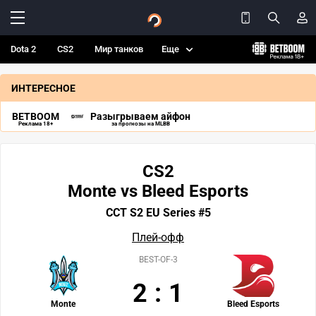
Dota 2
CS2
Мир танков
Еще
ИНТЕРЕСНОЕ
BETBOOM
Разыгрываем айфон
Реклама 18+
за прогнозы на MLBB
CS2
Monte vs Bleed Esports
CCT S2 EU Series #5
Плей-офф
BEST-OF-3
2
:
1
Monte
Bleed Esports