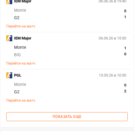
IEM Major
06.06.26 в 19:40
Monte
0
1
G2
Перейти на матч
IEM Major
06.06.26 в 15:30
Monte
1
0
BIG
Перейти на матч
PGL
13.05.26 в 10:30
Monte
0
2
G2
Перейти на матч
ПОКАЗАТЬ ЕЩЕ