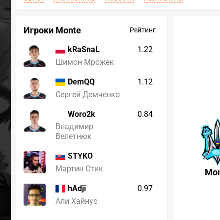
Игроки Monte
Рейтинг
1.22
kRaSnaL
Шимон Мрожек
1.12
DemQQ
Сергей Демченко
Woro2k
0.84
Владимир
Велетнюк
STYKO
Мартин Стик
Mon
0.97
hAdji
Али Хайнус