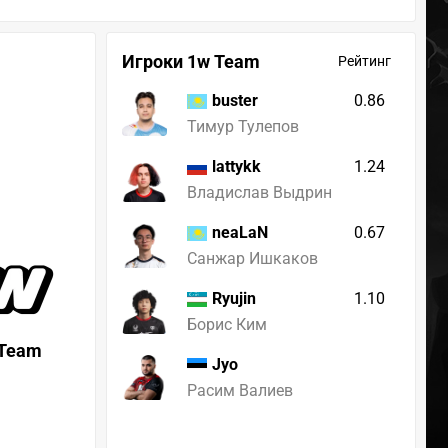
Игроки 1w Team
Рейтинг
0.86
buster
Тимур Тулепов
1.24
lattykk
Владислав Выдрин
0.67
neaLaN
Санжар Ишкаков
1.10
Ryujin
Борис Ким
 Team
Jyo
Расим Валиев