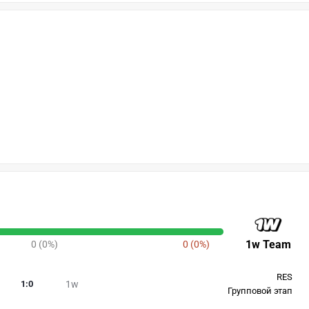
1w Team
0 (0%)
0 (0%)
RES
1
:
0
1w
Групповой этап