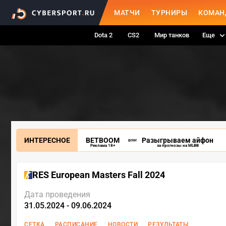
МАТЧИ
ТУРНИРЫ
КОМАН
Dota 2
CS2
Мир танков
Еще
ИНТЕРЕСНОЕ
BETBOOM
Разыгрываем айфон
Реклама 18+
за прогнозы на MLBB
RES European Masters Fall 2024
Дата проведения
31.05.2024 - 09.06.2024
СЕТКА
РАСПИСАНИЕ
НОВОСТИ
РЕЗУЛЬТАТЫ