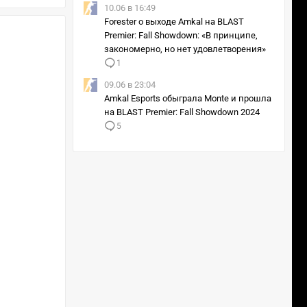
10.06 в 16:49
Forester о выходе Amkal на BLAST
Premier: Fall Showdown: «В принципе,
закономерно, но нет удовлетворения»
1
09.06 в 23:04
Amkal Esports обыграла Monte и прошла
на BLAST Premier: Fall Showdown 2024
5