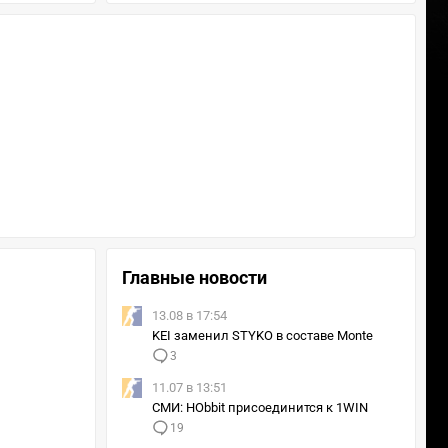
Главные новости
13.08 в 17:54
KEI заменил STYKO в составе Monte
3
11.07 в 13:51
СМИ: HObbit присоединится к 1WIN
19