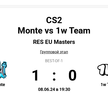
CS2
Monte vs 1w Team
RES EU Masters
Групповой этап
BEST-OF-1
1
:
0
te
1w
08.06.24 в 19:30