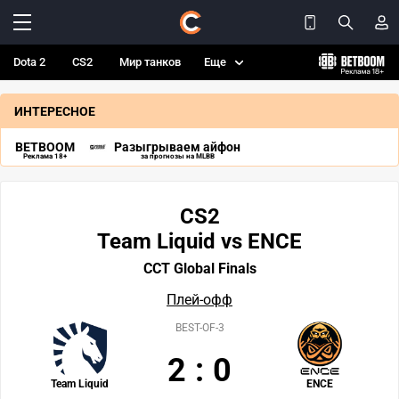
Dota 2
CS2
Мир танков
Еще
ИНТЕРЕСНОЕ
BETBOOM
Разыгрываем айфон
Реклама 18+
за прогнозы на MLBB
CS2
Team Liquid vs ENCE
CCT Global Finals
Плей-офф
BEST-OF-3
2
:
0
Team Liquid
ENCE