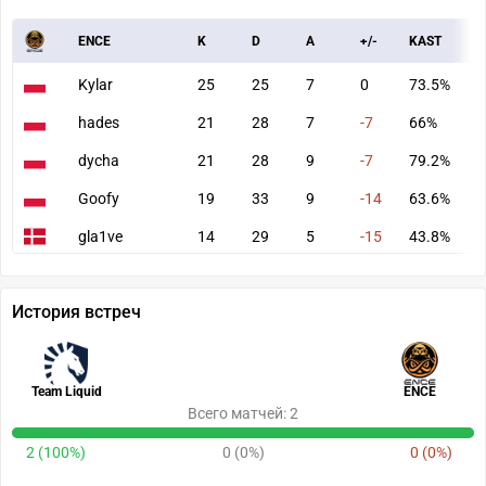
ENCE
K
D
A
+/-
KAST
A
Kylar
25
25
7
0
73.5%
7
hades
21
28
7
-7
66%
5
dycha
21
28
9
-7
79.2%
7
Goofy
19
33
9
-14
63.6%
5
gla1ve
14
29
5
-15
43.8%
3
История встреч
Team Liquid
ENCE
Всего матчей: 2
2 (100%)
0 (0%)
0 (0%)