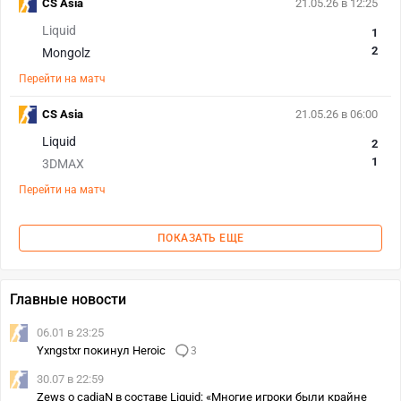
CS Asia
21.05.26 в 12:25
Liquid
1
2
Mongolz
Перейти на матч
CS Asia
21.05.26 в 06:00
Liquid
2
1
3DMAX
Перейти на матч
ПОКАЗАТЬ ЕЩЕ
Главные новости
06.01 в 23:25
Yxngstxr покинул Heroic
3
30.07 в 22:59
Zews о cadiaN в составе Liquid: «Многие игроки были крайне