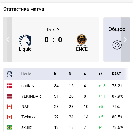
Статистика матча
Общее
Dust2
0
:
0
Liquid
ENCE
Liquid
K
D
A
+/-
KAST
A
cadiaN
34
16
4
+18
78.2%
8
YEKINDAR
31
20
8
+11
87.9%
9
NAF
28
23
10
+5
76%
9
Twistzz
29
24
14
+5
80.5%
9
skullz
19
18
7
+1
73.6%
5