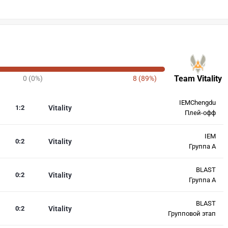
Team Vitality
0 (0%)
8 (89%)
IEMChengdu
1
:
2
Vitality
Плей-офф
IEM
0
:
2
Vitality
Группа A
BLAST
0
:
2
Vitality
Группа А
BLAST
0
:
2
Vitality
Групповой этап