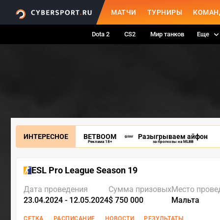
МАТЧИ
ТУРНИРЫ
КОМАН
Dota 2
CS2
Мир танков
Еще
ИНТЕРЕСНОЕ
BETBOOM
Разыгрываем айфон
Реклама 18+
за прогнозы на MLBB
ESL Pro League Season 19
Дата проведения
Сумма призовых
Место прове
23.04.2024 - 12.05.2024
$ 750 000
Мальта
СЕТКА
РАСПИСАНИЕ
НОВОСТИ
РЕЗУЛЬТАТЫ