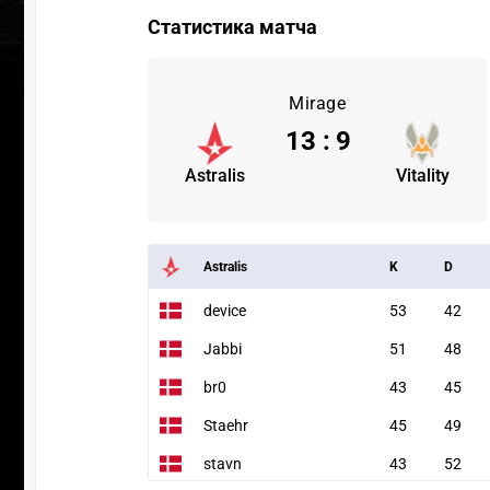
Статистика матча
Mirage
13
:
9
Astralis
Vitality
Astralis
K
D
device
53
42
Jabbi
51
48
br0
43
45
Staehr
45
49
stavn
43
52