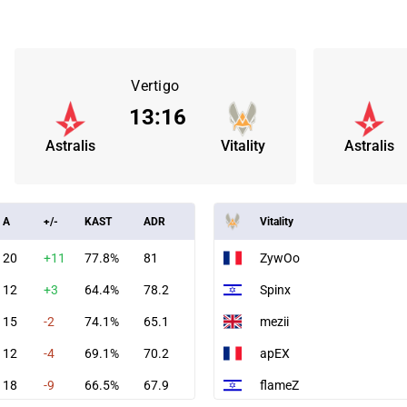
Vertigo
13
:
16
Astralis
Vitality
Astralis
A
+/-
KAST
ADR
Vitality
20
+11
77.8%
81
ZywOo
12
+3
64.4%
78.2
Spinx
15
-2
74.1%
65.1
mezii
12
-4
69.1%
70.2
apEX
18
-9
66.5%
67.9
flameZ