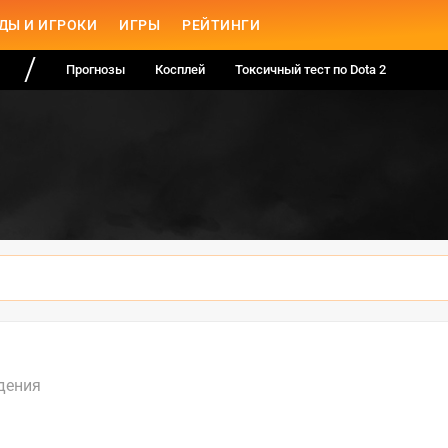
ДЫ И ИГРОКИ
ИГРЫ
РЕЙТИНГИ
Прогнозы
Косплей
Токсичный тест по Dota 2
дения