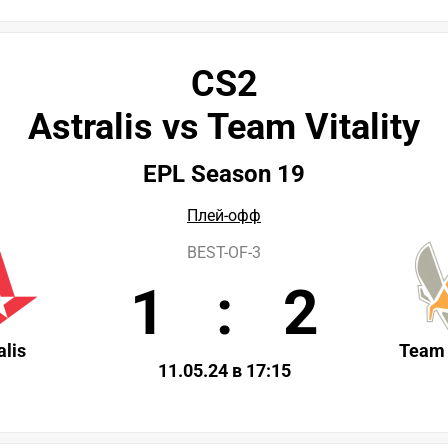
CS2
Astralis vs Team Vitality
EPL Season 19
Плей-офф
BEST-OF-3
1
:
2
alis
Team 
11.05.24 в 17:15