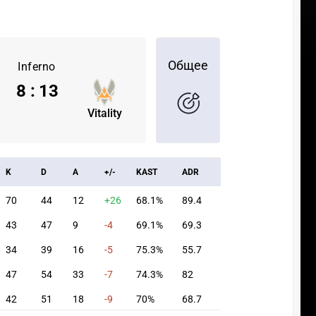
Общее
Inferno
8
:
13
Vitality
K
D
A
+/-
KAST
ADR
70
44
12
+26
68.1%
89.4
43
47
9
-4
69.1%
69.3
34
39
16
-5
75.3%
55.7
47
54
33
-7
74.3%
82
42
51
18
-9
70%
68.7