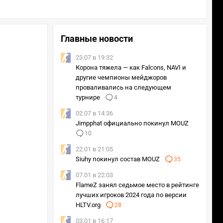
Главные новости
23.07 в 19:32
Корона тяжела — как Falcons, NAVI и
другие чемпионы мейджоров
проваливались на следующем
турнире
4
02.07 в 14:36
Jimpphat официально покинул MOUZ
10
22.01 в 21:05
Siuhy покинул состав MOUZ
35
07.01 в 22:03
FlameZ занял седьмое место в рейтинге
лучших игроков 2024 года по версии
HLTV.org
28
03.01 в 16:17