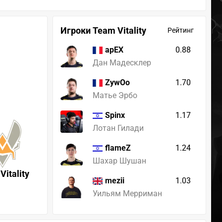
Игроки Team Vitality
Рейтинг
0.88
apEX
Дан Мадесклер
1.70
ZywOo
Матье Эрбо
1.17
Spinx
Лотан Гилади
1.24
flameZ
Шахар Шушан
Vitality
1.03
mezii
Уильям Мерриман