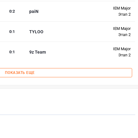
IEM Major
0
:
2
paiN
Этап 2
IEM Major
0
:
1
TYLOO
Этап 2
IEM Major
0
:
1
9z Team
Этап 2
ПОКАЗАТЬ ЕЩЕ