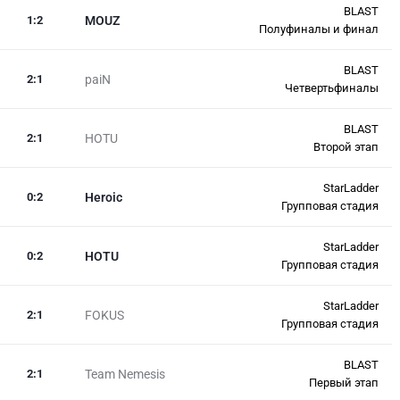
BLAST
1
:
2
MOUZ
Полуфиналы и финал
BLAST
2
:
1
paiN
Четвертьфиналы
BLAST
2
:
1
HOTU
Второй этап
StarLadder
0
:
2
Heroic
Групповая стадия
StarLadder
0
:
2
HOTU
Групповая стадия
StarLadder
2
:
1
FOKUS
Групповая стадия
BLAST
2
:
1
Team Nemesis
Первый этап