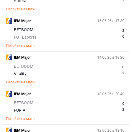
Aurora
Перейти на матч
IEM Major
15.06.26 в 17:30
BETBOOM
2
0
FUT Esports
Перейти на матч
IEM Major
14.06.26 в 18:20
BETBOOM
0
2
Vitality
Перейти на матч
IEM Major
13.06.26 в 20:40
BETBOOM
0
2
FURIA
Перейти на матч
IEM Major
12.06.26 в 18:10