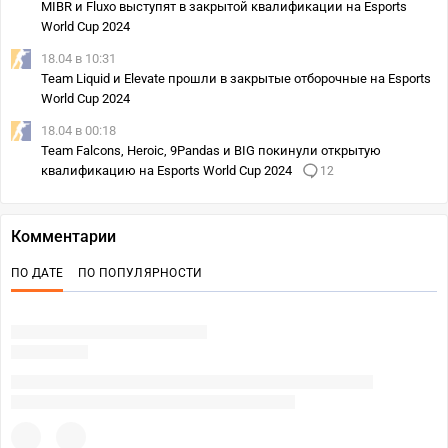
MIBR и Fluxo выступят в закрытой квалификации на Esports
World Cup 2024
18.04 в 10:31
Team Liquid и Elevate прошли в закрытые отборочные на Esports
World Cup 2024
18.04 в 00:18
Team Falcons, Heroic, 9Pandas и BIG покинули открытую
квалификацию на Esports World Cup 2024
12
Комментарии
ПО ДАТЕ
ПО ПОПУЛЯРНОСТИ