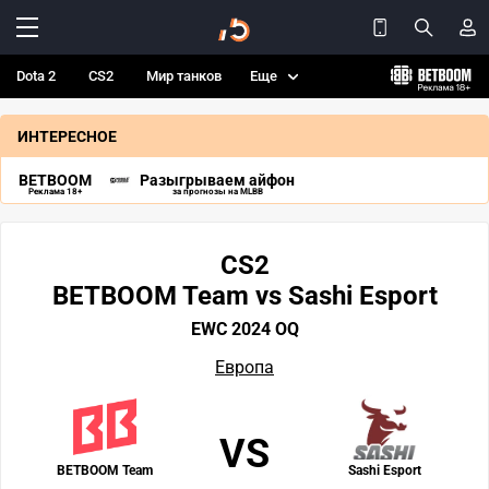
Dota 2
CS2
Мир танков
Еще
ИНТЕРЕСНОЕ
BETBOOM
Разыгрываем айфон
Реклама 18+
за прогнозы на MLBB
CS2
BETBOOM Team vs Sashi Esport
EWC 2024 OQ
Европа
VS
BETBOOM Team
Sashi Esport