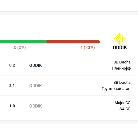
ODDIK
0 (0%)
1 (33%)
BB Dacha
0
:
2
ODDIK
Плей-офф
BB Dacha
2
:
1
ODDIK
Групповой этап
Major CQ
1
:
0
ODDIK
SA CQ