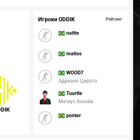
Игроки ODDIK
Рейтинг
naitte
matios
WOOD7
Адриано Церато
Tuurtle
Матеус Анхайа
DDIK
ponter