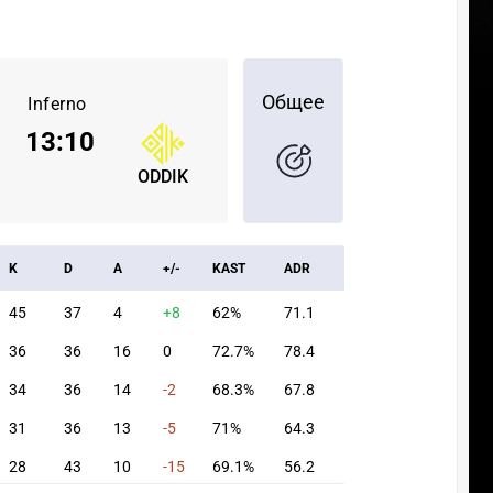
Общее
Inferno
13
:
10
ODDIK
K
D
A
+/-
KAST
ADR
45
37
4
+8
62%
71.1
36
36
16
0
72.7%
78.4
34
36
14
-2
68.3%
67.8
31
36
13
-5
71%
64.3
28
43
10
-15
69.1%
56.2