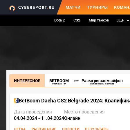
МАТЧИ
ТУРНИРЫ
КОМАН
Dota 2
CS2
Мир танков
Еще
ИНТЕРЕСНОЕ
BETBOOM
Разыгрываем айфон
Реклама 18+
за прогнозы на MLBB
BetBoom Dacha CS2 Belgrade 2024: Квалифи
Дата проведения
Место проведения
04.04.2024 - 11.04.2024
Онлайн
СЕТКА
РАСПИСАНИЕ
НОВОСТИ
РЕЗУЛЬТАТЫ