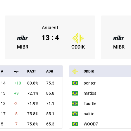
Ancient
13
:
4
MIBR
ODDIK
MIBR
A
+/-
KAST
ADR
ODDIK
14
+10
80.8%
75.3
ponter
13
+9
72.1%
86.8
matios
13
-2
71.9%
71.1
Tuurtle
17
-5
75.8%
55.1
naitte
5
-7
75.8%
65.3
WOOD7