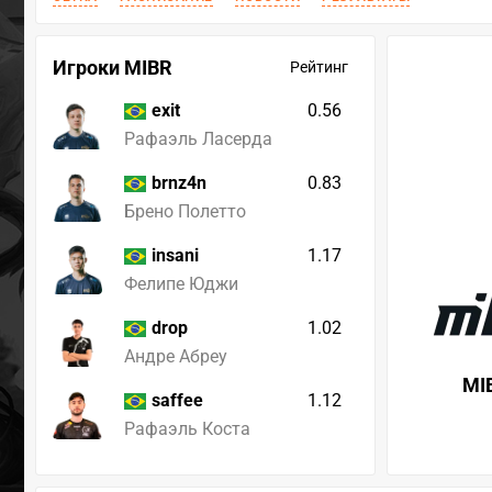
Игроки MIBR
Рейтинг
0.56
exit
Рафаэль Ласерда
0.83
brnz4n
Брено Полетто
1.17
insani
Фелипе Юджи
1.02
drop
Андре Абреу
MI
1.12
saffee
Рафаэль Коста