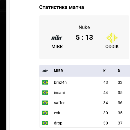
Статистика матча
Nuke
5
:
13
MIBR
ODDIK
MIBR
K
D
brnz4n
43
33
insani
44
35
saffee
34
36
exit
30
35
drop
30
37