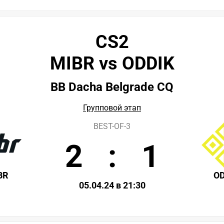
CS2
MIBR vs ODDIK
BB Dacha Belgrade CQ
Групповой этап
BEST-OF-3
2
:
1
BR
O
05.04.24 в 21:30