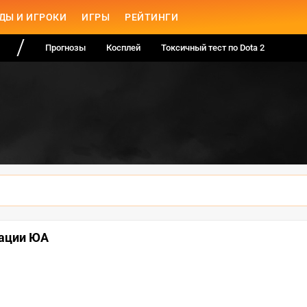
ДЫ И ИГРОКИ
ИГРЫ
РЕЙТИНГИ
Прогнозы
Косплей
Токсичный тест по Dota 2
кации ЮА