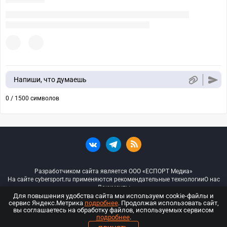
Напиши, что думаешь
0 / 1500 символов
Разработчиком сайта является ООО «ЕСПОРТ Медиа»
На сайте cybersport.ru применяются рекомендательные технологии
О нас
Документы
Для повышения удобства сайта мы используем cookie-файлы и
сервис Яндекс.Метрика
подробнее
. Продолжая использовать сайт,
© ООО «Киберспорт.ру» — Все права защищены
вы соглашаетесь на обработку файлов, используемых сервисом
подробнее
.
18+