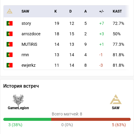
SAW
K
D
A
+/-
KAST
A
story
19
12
5
+7
72.7%
7
arrozdoce
18
15
2
+3
50%
9
MUTiRiS
14
13
9
+1
77.3%
6
rmn
13
14
4
-1
81.8%
7
ewjerkz
11
14
8
-3
81.8%
8
История встреч
GamerLegion
SAW
Всего матчей: 8
3 (38%)
0 (0%)
5 (63%)