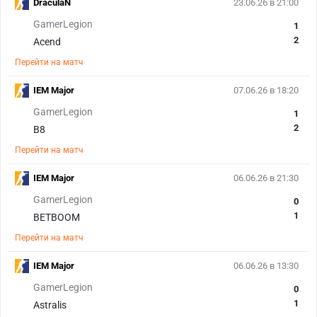
DraculaN
23.06.26 в 21:00
GamerLegion
1
2
Acend
Перейти на матч
IEM Major
07.06.26 в 18:20
GamerLegion
1
2
B8
Перейти на матч
IEM Major
06.06.26 в 21:30
GamerLegion
0
1
BETBOOM
Перейти на матч
IEM Major
06.06.26 в 13:30
GamerLegion
0
1
Astralis