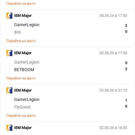
Перейти на матч
IEM Major
04.06.26 в 17:30
GamerLegion
2
0
BIG
Перейти на матч
IEM Major
03.06.26 в 17:50
GamerLegion
0
2
BETBOOM
Перейти на матч
IEM Major
02.06.26 в 21:10
GamerLegion
1
0
FlyQuest
Перейти на матч
IEM Major
02.06.26 в 16:05