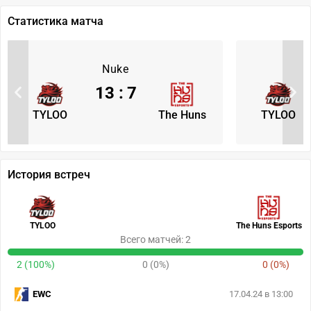
Статистика матча
Nuke
13
:
7
TYLOO
The Huns
TYLOO
История встреч
TYLOO
The Huns Esports
Всего матчей: 2
2 (100%)
0 (0%)
0 (0%)
EWC
17.04.24 в 13:00