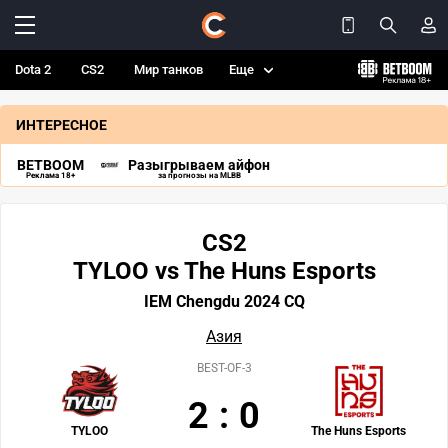
Dota 2
CS2
Мир танков
Еще
ИНТЕРЕСНОЕ
BETBOOM
Разыгрываем айфон
Реклама 18+
за прогнозы на MLBB
CS2
TYLOO vs The Huns Esports
IEM Chengdu 2024 CQ
Азия
BEST-OF-3
2
:
0
TYLOO
The Huns Esports