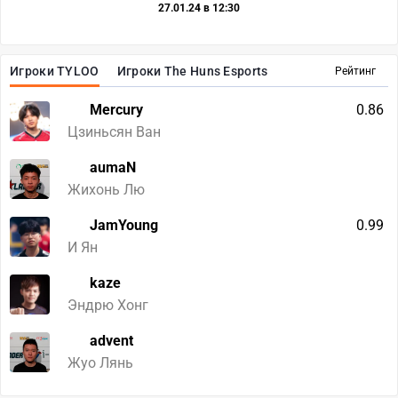
27.01.24 в 12:30
Игроки TYLOO
Игроки The Huns Esports
Рейтинг
Mercury
0.86
Цзиньсян Ван
aumaN
Жихонь Лю
JamYoung
0.99
И Ян
kaze
Эндрю Хонг
advent
Жуо Лянь