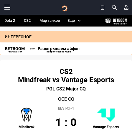
Dota 2
CS2
Мир танков
Еще
ИНТЕРЕСНОЕ
BETBOOM
Разыгрываем айфон
Реклама 18+
за прогнозы на MLBB
CS2
Mindfreak vs Vantage Esports
PGL CS2 Major CQ
OCE CQ
BEST-OF-1
1
:
0
Mindfreak
Vantage Esports