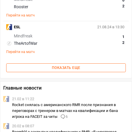
0
2
Rooster
Перейти на матч
ESL
21.08.24 в 13:30
Mindfreak
1
2
TheArtofWar
Перейти на матч
ПОКАЗАТЬ ЕЩЕ
Главные новости
21.02 в 11:22
Rocket снялась с американского RMR после признания в
переговорах с тренером в матчах на квалификации и бана
игрока на FACEIT за читы
6
20.02 в 08:07
Boombl4 о закрытых квалификациях к RMR: «Я чувствовал,