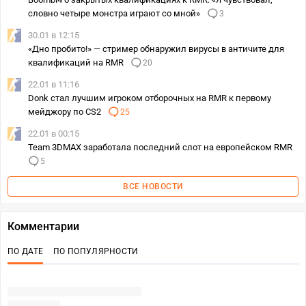
словно четыре монстра играют со мной»
3
30.01 в 12:15
«Дно пробито!» — стример обнаружил вирусы в античите для
квалификаций на RMR
20
22.01 в 11:16
Donk стал лучшим игроком отборочных на RMR к первому
мейджору по CS2
25
22.01 в 00:15
Team 3DMAX заработала последний слот на европейском RMR
5
ВСЕ НОВОСТИ
Комментарии
ПО ДАТЕ
ПО ПОПУЛЯРНОСТИ