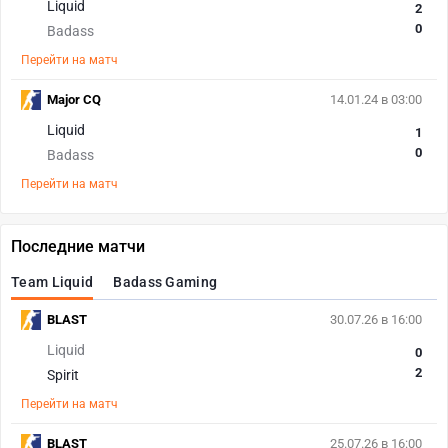
Liquid
2
0
Badass
Перейти на матч
Major CQ
14.01.24 в 03:00
Liquid
1
0
Badass
Перейти на матч
Последние матчи
Team Liquid
Badass Gaming
BLAST
30.07.26 в 16:00
Liquid
0
2
Spirit
Перейти на матч
BLAST
25.07.26 в 16:00