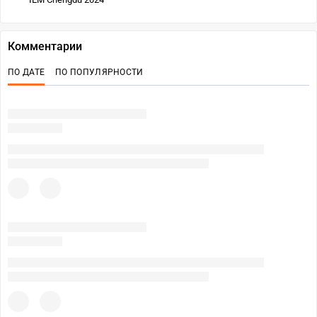
Комментарии
ПО ДАТЕ
ПО ПОПУЛЯРНОСТИ