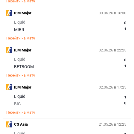
Перейти на матч
IEM Major
03.06.26 в 16:30
Liquid
0
1
MIBR
Перейти на матч
IEM Major
02.06.26 в 22:25
Liquid
0
1
BETBOOM
Перейти на матч
IEM Major
02.06.26 в 17:25
Liquid
1
0
BIG
Перейти на матч
CS Asia
21.05.26 в 12:25
Liquid