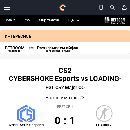
Dota 2
CS2
Мир танков
Еще
ИНТЕРЕСНОЕ
BETBOOM
Разыгрываем айфон
Реклама 18+
за прогнозы на MLBB
CS2
CYBERSHOKE Esports vs LOADING-
PGL CS2 Major OQ
Важные матчи #3
BEST-OF-1
0
:
1
CYBERSHOKE Esports
LOADING-