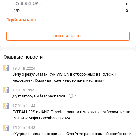
CYBERSHOKE
0
2
VP
Перейти на матч
ПОКАЗАТЬ ЕЩЕ
Главные новости
19.01 в 22:24
Jerry о результатах PARIVISION в отборочных на RMR: «Я
недоволен. Команда тоже недовольна местами»
19.01 в 19:59
Дуэт smooya и fear распался
2
17.01 в 11:44
EYEBALLERS и JANO Esports прошли в закрытые отборочные на
PGL CS2 Major Copenhagen 2024
15.01 в 14:43
«Худшая квала в истории» — OverDrive рассказал об ошибочном