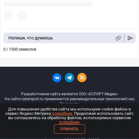
Напиши, что думаешь
0 / 1500 символов
Разработчиком сайта является ООО «ЕСПОРТ Медиа»
На сайте cybersport.ru применяются рекомендательные технологии
О нас
Документы
Для повышения удобства сайта мы используем cookie-файлы и
сервис Яндекс.Метрика
подробнее
. Продолжая использовать сайт,
© ООО «Киберспорт.ру» — Все права защищены
вы соглашаетесь на обработку файлов, используемых сервисом
подробнее
.
18+
ПРИНЯТЬ
ООО «Киберспорт.ру». Свидетельство о регистрации средств массовой