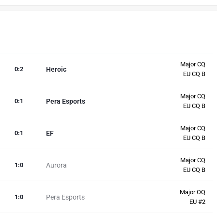
Major CQ
0
:
2
Heroic
EU CQ B
Major CQ
0
:
1
Pera Esports
EU CQ B
Major CQ
0
:
1
EF
EU CQ B
Major CQ
1
:
0
Aurora
EU CQ B
Major OQ
1
:
0
Pera Esports
EU #2