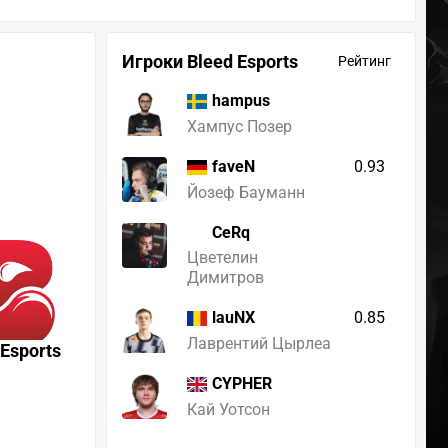
Игроки Bleed Esports
Рейтинг
hampus
Хампус Позер
0.93
faveN
Йозеф Бауманн
CeRq
Цветелин
Димитров
0.85
lauNX
Лаврентий Цырлеа
 Esports
CYPHER
Кай Уотсон