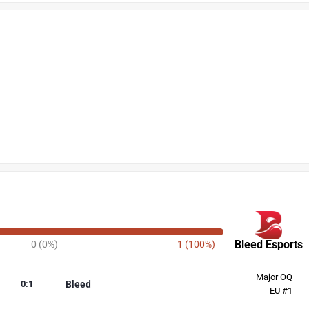
Bleed Esports
0 (0%)
1 (100%)
Major OQ
0
:
1
Bleed
EU #1