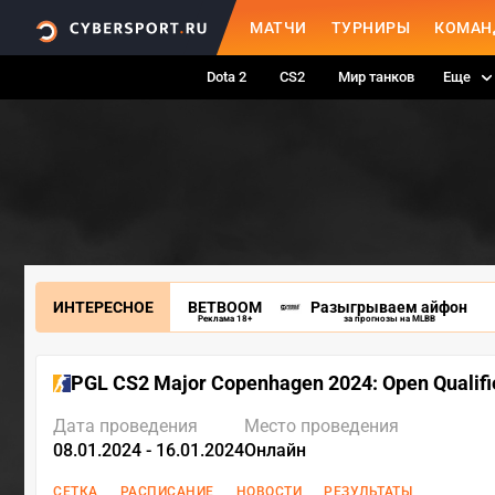
МАТЧИ
ТУРНИРЫ
КОМАН
Dota 2
CS2
Мир танков
Еще
ИНТЕРЕСНОЕ
BETBOOM
Разыгрываем айфон
Реклама 18+
за прогнозы на MLBB
PGL CS2 Major Copenhagen 2024: Open Qualifi
Дата проведения
Место проведения
08.01.2024 - 16.01.2024
Онлайн
СЕТКА
РАСПИСАНИЕ
НОВОСТИ
РЕЗУЛЬТАТЫ