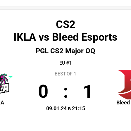
CS2
IKLA vs Bleed Esports
PGL CS2 Major OQ
EU #1
BEST-OF-1
0
:
1
LA
Bleed
09.01.24 в 21:15