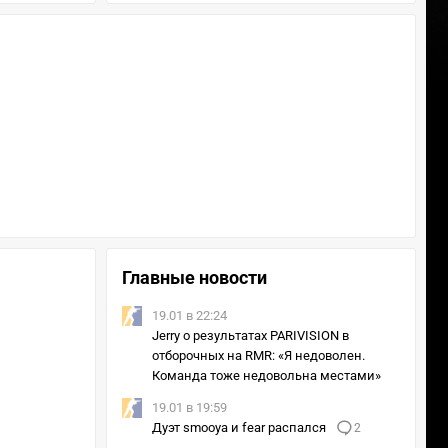
Главные новости
19.01 в 22:24
Jerry о результатах PARIVISION в
отборочных на RMR: «Я недоволен.
Команда тоже недовольна местами»
19.01 в 19:59
Дуэт smooya и fear распался
2