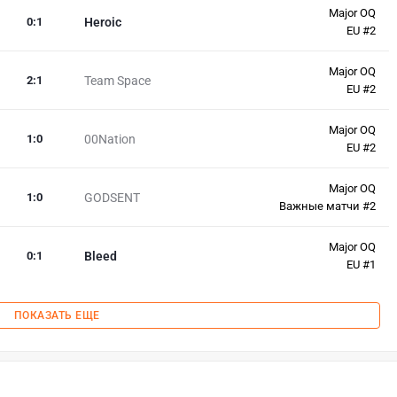
Major OQ
0
:
1
Heroic
EU #2
Major OQ
2
:
1
Team Space
EU #2
Major OQ
1
:
0
00Nation
EU #2
Major OQ
1
:
0
GODSENT
Важные матчи #2
Major OQ
0
:
1
Bleed
EU #1
ПОКАЗАТЬ ЕЩЕ