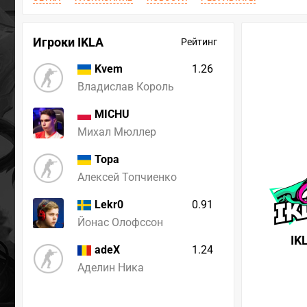
Игроки IKLA
Рейтинг
1.26
Kvem
Владислав Король
MICHU
Михал Мюллер
Topa
Алексей Топчиенко
0.91
Lekr0
Йонас Олофссон
IK
1.24
adeX
Аделин Ника