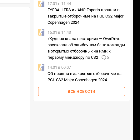
17.01 в 11:44
EYEBALLERS и JANO Esports прошли в
закрытые отборочные на PGL CS2 Major
Copenhagen 2024
15.01 в 14:43
«Худшая квала в истории» — OverDrive
рассказал об ошибочном бане команды
в открытых отборочных на RMR к
первому мейджору по CS2
5
14.01 в 00:07
OG прошла в закрытые отборочные на
PGL CS2 Major Copenhagen 2024
ВСЕ НОВОСТИ