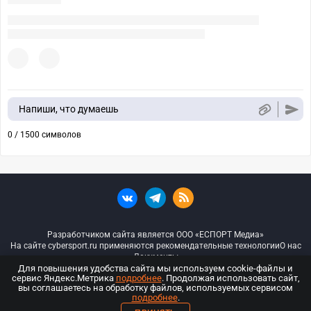
Напиши, что думаешь
0 / 1500 символов
Разработчиком сайта является ООО «ЕСПОРТ Медиа»
На сайте cybersport.ru применяются рекомендательные технологии
О нас
Документы
Для повышения удобства сайта мы используем cookie-файлы и
сервис Яндекс.Метрика
подробнее
. Продолжая использовать сайт,
© ООО «Киберспорт.ру» — Все права защищены
вы соглашаетесь на обработку файлов, используемых сервисом
подробнее
.
18+