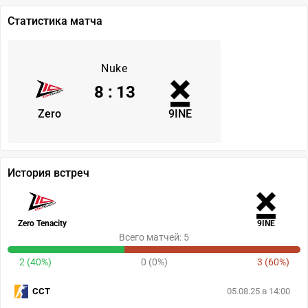
Статистика матча
Nuke
8
:
13
Zero
9INE
История встреч
Zero Tenacity
9INE
Всего матчей: 5
2 (40%)
0 (0%)
3 (60%)
CCT
05.08.25 в 14:00