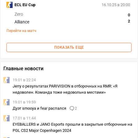
ECL EU Cup
16.10.25 в 20:00
Zero
0
2
Alliance
Перейти на матч
ПОКАЗАТЬ ЕЩЕ
Главные новости
19.01 в 22:24
Jerry о результатах PARIVISION в отборочных на RMR: «Я
недоволен. Команда тоже недовольна местами»
19.01 в 19:59
Дуэт smooya и fear распался
2
17.01 в 11:44
EYEBALLERS и JANO Esports прошли в закрытые отборочные на
PGL CS2 Major Copenhagen 2024