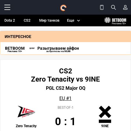
Dota 2
CS2
Мир танков
Еще
ИНТЕРЕСНОЕ
BETBOOM
Разыгрываем айфон
Реклама 18+
за прогнозы на MLBB
CS2
Zero Tenacity vs 9INE
PGL CS2 Major OQ
EU #1
BEST-OF-1
0
:
1
Zero Tenacity
9INE