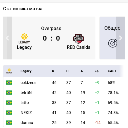
Статистика матча
Общее
Overpass
0
:
0
Legacy
RED Canids
Legacy
K
D
A
+/-
KAST
A
coldzera
46
37
7
+9
68%
7
b4rtiN
42
40
19
+2
78.1%
8
latto
38
37
12
+1
69.5%
7
NEKIZ
41
40
15
+1
74.3%
8
dumau
25
39
14
-14
65.4%
5