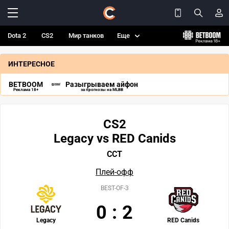
Dota 2
CS2
Мир танков
Еще
ИНТЕРЕСНОЕ
BETBOOM
Разыгрываем айфон
Реклама 18+
за прогнозы на MLBB
CS2
Legacy vs RED Canids
CCT
Плей-офф
BEST-OF-3
0
:
2
Legacy
RED Canids