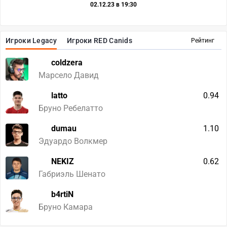
02.12.23 в 19:30
Игроки Legacy
Игроки RED Canids
Рейтинг
coldzera
Марсело Давид
latto
0.94
Бруно Ребелатто
dumau
1.10
Эдуардо Волкмер
NEKIZ
0.62
Габриэль Шенато
b4rtiN
Бруно Камара