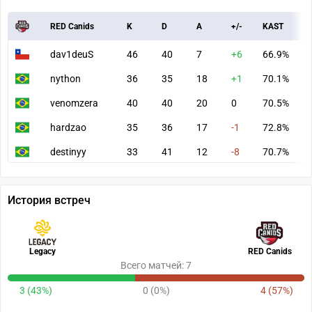
RED Canids
K
D
A
+/-
KAST
A
dav1deuS
46
40
7
+6
66.9%
7
nython
36
35
18
+1
70.1%
6
venomzera
40
40
20
0
70.5%
7
hardzao
35
36
17
-1
72.8%
7
destinyy
33
41
12
-8
70.7%
6
История встреч
Legacy
RED Canids
Всего матчей: 7
3 (43%)
0 (0%)
4 (57%)