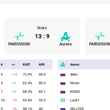
Nuke
13
:
9
PARIVISION
Aurora
PARIVISIO
A
+/-
KAST
ADR
Aurora
9
+10
72.9%
98.4
deko
5
+4
62.4%
80.3
Norwi
7
+3
68.3%
83.1
KENSI
10
-13
63.4%
55.3
Lack1
5
-16
58.1%
40
SELLTER