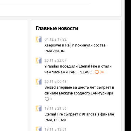
Главные новости
04.12 в 17:32
Xsepower и Raijin покинули состав
PARIVISION
20.11 в 22:07
9Pandas победили Eternal Fire и стали
чемпионами PARI, PLEASE
34
20.11 в 00:48
Seized впервые за шесть лет сыграет в
финале международного LAN-турнира
8
19.11 в 21:56
Eternal Fire сыграет с 9Pandas в финале
PARI, PLEASE
19.11 в 19:51