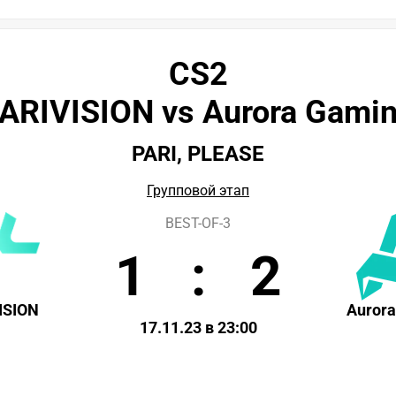
CS2
ARIVISION vs Aurora Gami
PARI, PLEASE
Групповой этап
BEST-OF-3
1
:
2
ISION
Auror
17.11.23 в 23:00