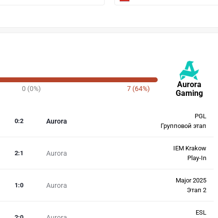
Aurora
0 (0%)
7 (64%)
Gaming
PGL
0
:
2
Aurora
Групповой этап
IEM Krakow
2
:
1
Aurora
Play-In
Major 2025
1
:
0
Aurora
Этап 2
ESL
2
:
0
Aurora