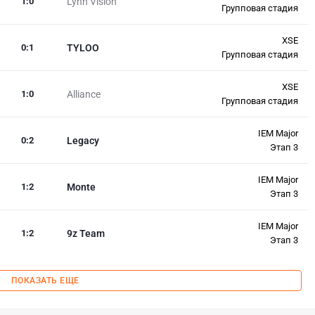
1
:
0
Lynn Vision
Групповая стадия
XSE
0
:
1
TYLOO
Групповая стадия
XSE
1
:
0
Alliance
Групповая стадия
IEM Major
0
:
2
Legacy
Этап 3
IEM Major
1
:
2
Monte
Этап 3
IEM Major
1
:
2
9z Team
Этап 3
ПОКАЗАТЬ ЕЩЕ