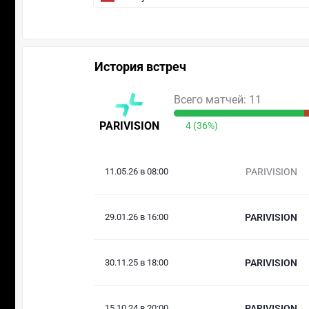
История встреч
Всего матчей: 11
PARIVISION
4 (36%)
11.05.26 в 08:00
PARIVISION
29.01.26 в 16:00
PARIVISION
30.11.25 в 18:00
PARIVISION
15.10.24 в 20:00
PARIVISION