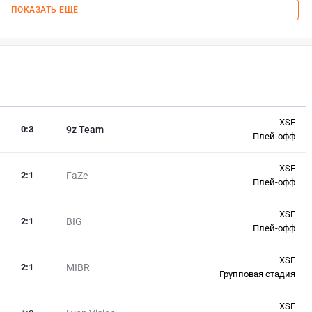
ПОКАЗАТЬ ЕЩЕ
XSE
0
:
3
9z Team
Плей-офф
XSE
2
:
1
FaZe
Плей-офф
XSE
2
:
1
BIG
Плей-офф
XSE
2
:
1
MIBR
Групповая стадия
XSE