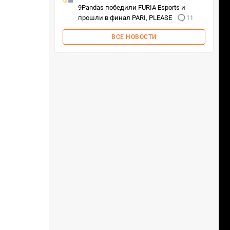
9Pandas победили FURIA Esports и
прошли в финал PARI, PLEASE
11
ВСЕ НОВОСТИ