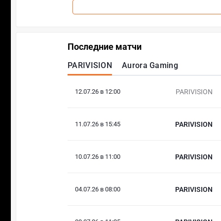
Последние матчи
PARIVISION
Aurora Gaming
12.07.26 в 12:00
PARIVISION
11.07.26 в 15:45
PARIVISION
10.07.26 в 11:00
PARIVISION
04.07.26 в 08:00
PARIVISION