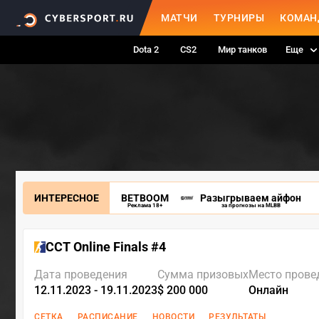
МАТЧИ
ТУРНИРЫ
КОМАН
Dota 2
CS2
Мир танков
Еще
ИНТЕРЕСНОЕ
BETBOOM
Разыгрываем айфон
Реклама 18+
за прогнозы на MLBB
CCT Online Finals #4
Дата проведения
Сумма призовых
Место прове
12.11.2023 - 19.11.2023
$ 200 000
Онлайн
СЕТКА
РАСПИСАНИЕ
НОВОСТИ
РЕЗУЛЬТАТЫ