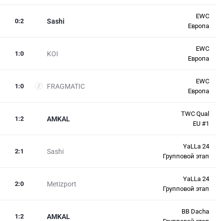
EWC
0
:
2
Sashi
Европа
EWC
1
:
0
KOI
Европа
EWC
1
:
0
FRAGMATIC
Европа
TWC Qual
1
:
2
AMKAL
EU #1
YaLLa 24
2
:
1
Sashi
Групповой этап
YaLLa 24
2
:
0
Metizport
Групповой этап
BB Dacha
1
:
2
AMKAL