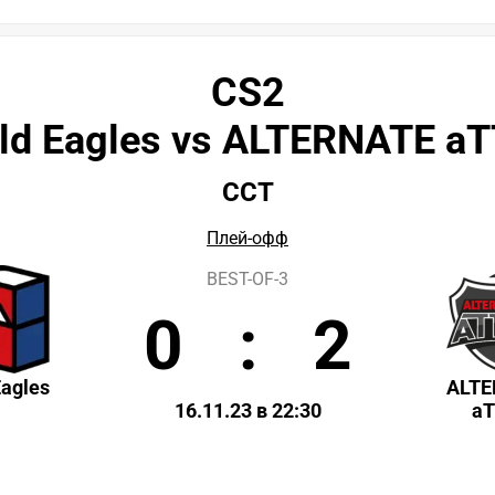
CS2
ld Eagles vs ALTERNATE a
CCT
Плей-офф
BEST-OF-3
0
:
2
Eagles
ALTE
16.11.23 в 22:30
a