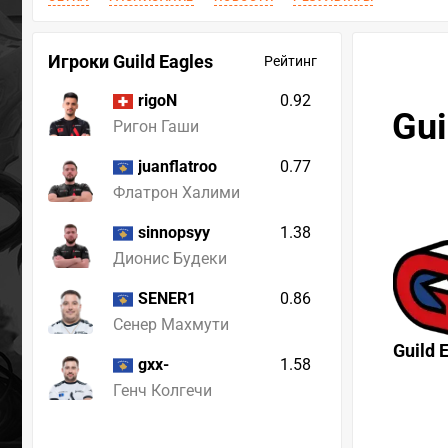
Игроки Guild Eagles
Рейтинг
0.92
rigoN
Gui
Ригон Гаши
0.77
juanflatroo
Флатрон Халими
1.38
sinnopsyy
Дионис Будеки
0.86
SENER1
Сенер Махмути
Guild 
1.58
gxx-
Генч Колгечи