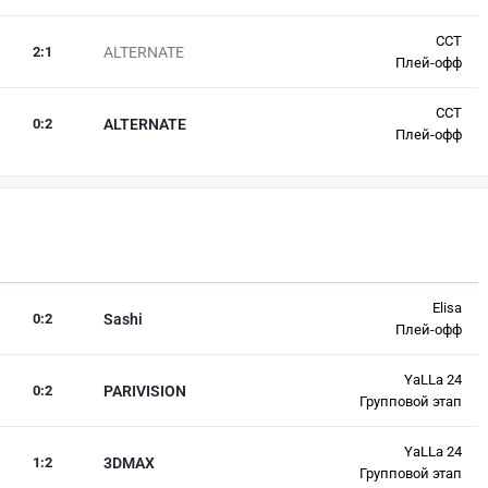
CCT
2
:
1
ALTERNATE
Плей-офф
CCT
0
:
2
ALTERNATE
Плей-офф
Elisa
0
:
2
Sashi
Плей-офф
YaLLa 24
0
:
2
PARIVISION
Групповой этап
YaLLa 24
1
:
2
3DMAX
Групповой этап