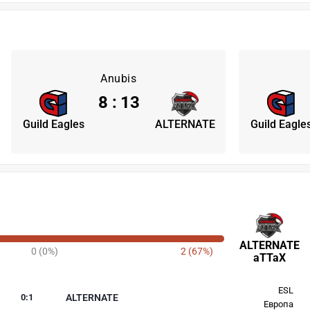
Anubis
8
:
13
Guild Eagles
ALTERNATE
Guild Eagle
ALTERNATE
0 (0%)
2 (67%)
aTTaX
ESL
0
:
1
ALTERNATE
Европа