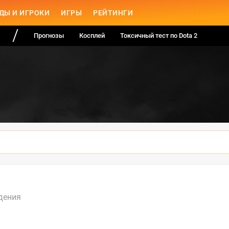
ДЫ И ИГРОКИ
ИГРЫ
РЕЙТИНГИ
Прогнозы
Косплей
Токсичный тест по Dota 2
дения