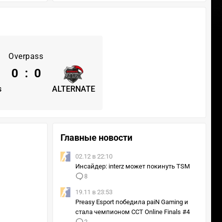
Overpass
0
:
0
s
ALTERNATE
Главные новости
02.12 в 22:10
Инсайдер: interz может покинуть TSM
8
19.11 в 23:53
Preasy Esport победила paiN Gaming и
стала чемпионом CCT Online Finals #4