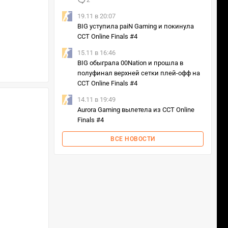
2
19.11 в 20:07
BIG уступила paiN Gaming и покинула
CCT Online Finals #4
15.11 в 16:46
BIG обыграла 00Nation и прошла в
полуфинал верхней сетки плей-офф на
CCT Online Finals #4
14.11 в 19:49
Aurora Gaming вылетела из CCT Online
Finals #4
ВСЕ НОВОСТИ