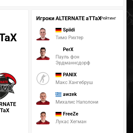
Игроки ALTERNATE aTTaX
Рейтинг
Spiidi
TTaX
Тимо Рихтер
PerX
Пауль фон
Эрдманнсдорф
PANIX
Макс Хангебруш
awzek
Михалис Наполони
RNATE
TTaX
FreeZe
Лукас Хегман