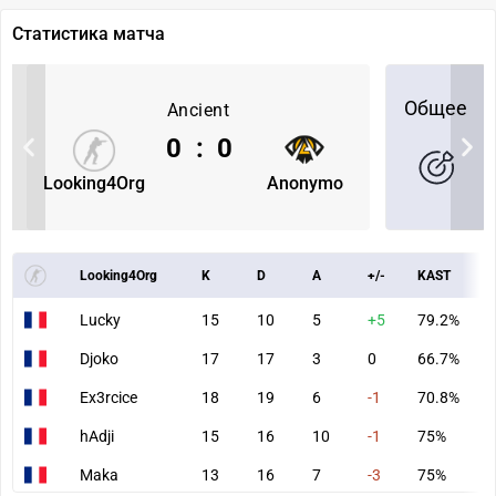
Статистика матча
Общее
Ancient
0
:
0
Looking4Org
Anonymo
Looking4Org
K
D
A
+/-
KAST
A
Lucky
15
10
5
+5
79.2%
4
Djoko
17
17
3
0
66.7%
7
Ex3rcice
18
19
6
-1
70.8%
8
hAdji
15
16
10
-1
75%
7
Maka
13
16
7
-3
75%
5