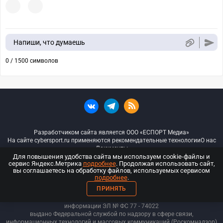
Напиши, что думаешь
0 / 1500 символов
Разработчиком сайта является ООО «ЕСПОРТ Медиа»
На сайте cybersport.ru применяются рекомендательные технологии
О нас
Документы
Для повышения удобства сайта мы используем cookie-файлы и
сервис Яндекс.Метрика
подробнее
. Продолжая использовать сайт,
© ООО «Киберспорт.ру» — Все права защищены
вы соглашаетесь на обработку файлов, используемых сервисом
подробнее
.
18+
ПРИНЯТЬ
ООО «Киберспорт.ру». Свидетельство о регистрации средств массовой
информации ЭЛ № ФС 77 - 74
022
выдано Федеральной службой по надзору в сфере связи,
информационных технологий и массовых коммуникаций (Роскомнадзор)