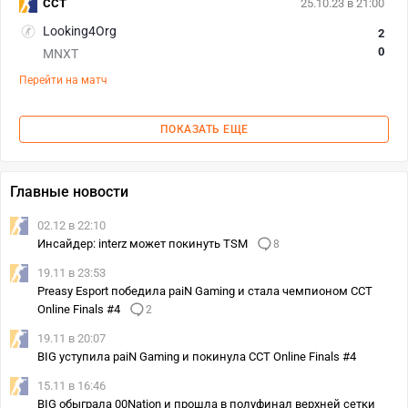
CCT
25.10.23 в 21:00
Looking4Org
2
0
MNXT
Перейти на матч
ПОКАЗАТЬ ЕЩЕ
Главные новости
02.12 в 22:10
Инсайдер: interz может покинуть TSM
8
19.11 в 23:53
Preasy Esport победила paiN Gaming и стала чемпионом CCT
Online Finals #4
2
19.11 в 20:07
BIG уступила paiN Gaming и покинула CCT Online Finals #4
15.11 в 16:46
BIG обыграла 00Nation и прошла в полуфинал верхней сетки