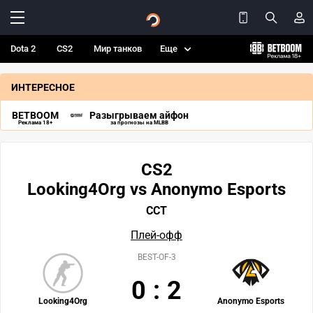
Dota 2
CS2
Мир танков
Еще
ИНТЕРЕСНОЕ
BETBOOM
Разыгрываем айфон
Реклама 18+
за прогнозы на MLBB
CS2
Looking4Org vs Anonymo Esports
CCT
Плей-офф
BEST-OF-3
0
:
2
Looking4Org
Anonymo Esports