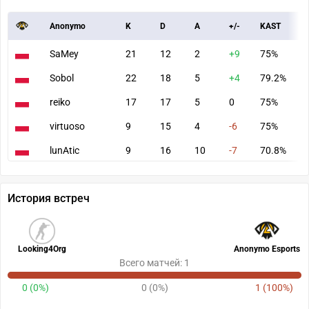
Anonymo
K
D
A
+/-
KAST
A
SaMey
21
12
2
+9
75%
7
Sobol
22
18
5
+4
79.2%
8
reiko
17
17
5
0
75%
7
virtuoso
9
15
4
-6
75%
4
lunAtic
9
16
10
-7
70.8%
5
История встреч
Looking4Org
Anonymo Esports
Всего матчей: 1
0 (0%)
0 (0%)
1 (100%)