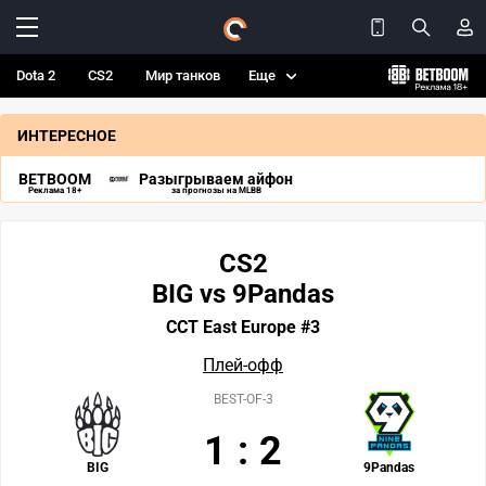
Dota 2
CS2
Мир танков
Еще
ИНТЕРЕСНОЕ
BETBOOM
Разыгрываем айфон
Реклама 18+
за прогнозы на MLBB
CS2
BIG vs 9Pandas
CCT East Europe #3
Плей-офф
BEST-OF-3
1
:
2
BIG
9Pandas