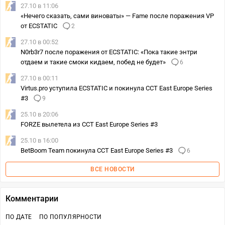
27.10 в 11:06
«Нечего сказать, сами виноваты» — Fame после поражения VP
от ECSTATIC
2
27.10 в 00:52
N0rb3r7 после поражения от ECSTATIC: «Пока такие энтри
отдаем и такие смоки кидаем, побед не будет»
6
27.10 в 00:11
Virtus.pro уступила ECSTATIC и покинула CCT East Europe Series
#3
9
25.10 в 20:06
FORZE вылетела из CCT East Europe Series #3
25.10 в 16:00
BetBoom Team покинула CCT East Europe Series #3
6
ВСЕ НОВОСТИ
Комментарии
ПО ДАТЕ
ПО ПОПУЛЯРНОСТИ