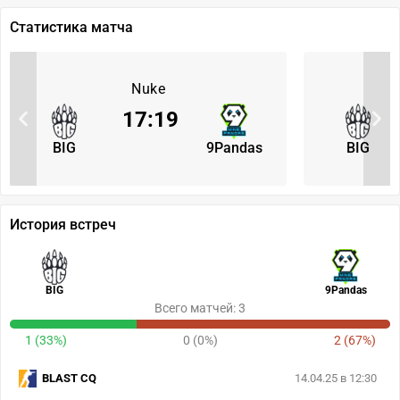
Статистика матча
Nuke
17
:
19
BIG
9Pandas
BIG
История встреч
BIG
9Pandas
Всего матчей: 3
1 (33%)
0 (0%)
2 (67%)
BLAST CQ
14.04.25 в 12:30