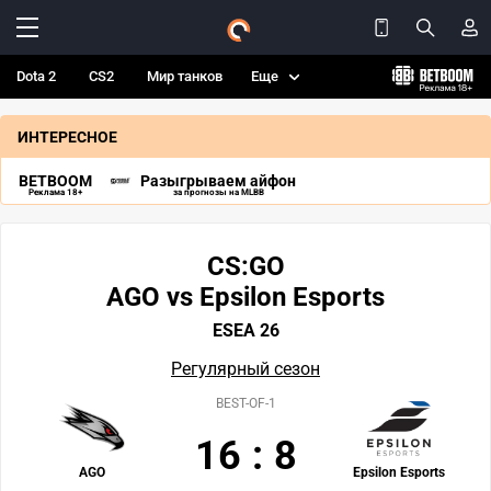
Dota 2
CS2
Мир танков
Еще
ИНТЕРЕСНОЕ
BETBOOM
Разыгрываем айфон
Реклама 18+
за прогнозы на MLBB
CS:GO
AGO vs Epsilon Esports
ESEA 26
Регулярный сезон
BEST-OF-1
16
:
8
AGO
Epsilon Esports