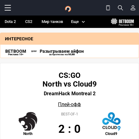
Dota 2
CS2
Мир танков
Еще
ИНТЕРЕСНОЕ
BETBOOM
Разыгрываем айфон
Реклама 18+
за прогнозы на MLBB
CS:GO
North vs Cloud9
DreamHack Montreal 2
Плей-офф
BEST-OF-1
2
:
0
North
Cloud9