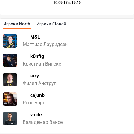
10.09.17 в 19:40
Игроки North
Игроки Cloud9
MSL
Маттиас Лауридсен
k0nfig
Кристиан Винеке
aizy
Филип Айструп
cajunb
Рене Борг
valde
Вальдемар Вансе