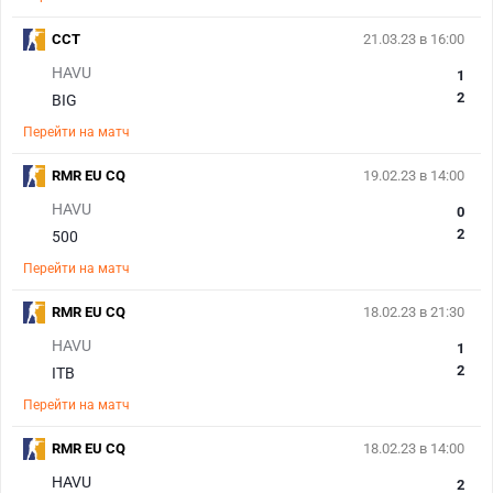
CCT
21.03.23 в 16:00
HAVU
1
2
BIG
Перейти на матч
RMR EU CQ
19.02.23 в 14:00
HAVU
0
2
500
Перейти на матч
RMR EU CQ
18.02.23 в 21:30
HAVU
1
2
ITB
Перейти на матч
RMR EU CQ
18.02.23 в 14:00
HAVU
2