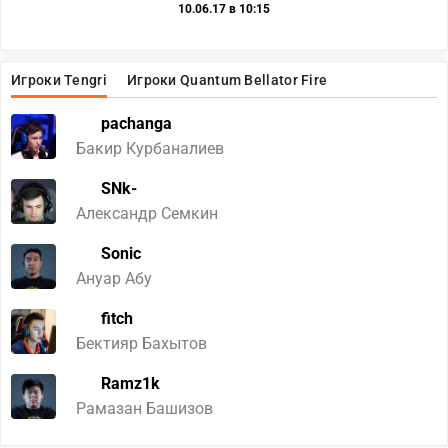
10.06.17 в 10:15
Игроки Tengri
Игроки Quantum Bellator Fire
pachanga
Бакир Курбаналиев
SNk-
Александр Семкин
Sonic
Ануар Абу
fitch
Бектияр Бахытов
Ramz1k
Рамазан Башизов