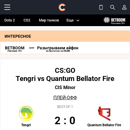
Dota 2
CS2
Мир танков
Еще
ИНТЕРЕСНОЕ
BETBOOM
Разыгрываем айфон
Реклама 18+
за прогнозы на MLBB
CS:GO
Tengri vs Quantum Bellator Fire
CIS Minor
ПЛЕЙ-ОФФ
BEST-OF-1
2
:
0
Tengri
Quantum Bellator Fire