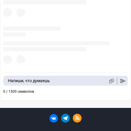
Напиши, что думаешь
0 / 1500 символов