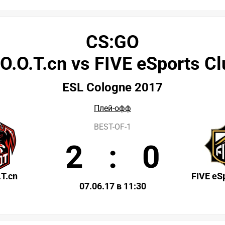
CS:GO
.O.O.T.cn vs FIVE eSports Cl
ESL Cologne 2017
Плей-офф
BEST-OF-1
2
:
0
.T.cn
FIVE eS
07.06.17 в 11:30