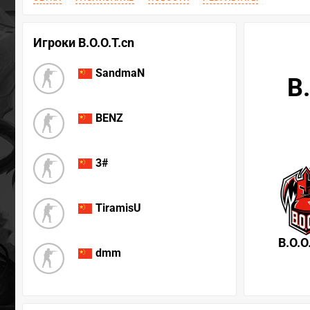
Игроки B.O.O.T.cn
SandmaN
B
BENZ
3#
TiramisU
B.O.O
dmm