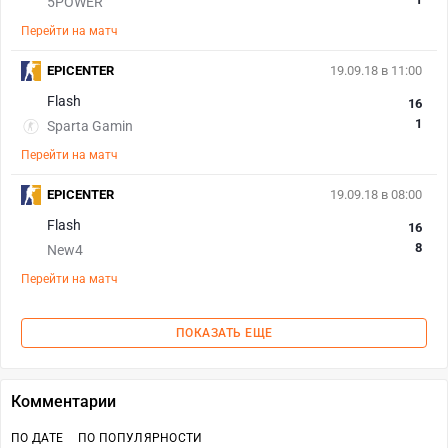
5POWER
Перейти на матч
EPICENTER
19.09.18 в 11:00
Flash
16
1
Sparta Gamin
Перейти на матч
EPICENTER
19.09.18 в 08:00
Flash
16
8
New4
Перейти на матч
ПОКАЗАТЬ ЕЩЕ
Комментарии
ПО ДАТЕ
ПО ПОПУЛЯРНОСТИ