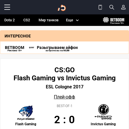
Dota 2
CS2
Мир танков
Еще
ИНТЕРЕСНОЕ
BETBOOM
Разыгрываем айфон
Реклама 18+
за прогнозы на MLBB
CS:GO
Flash Gaming vs Invictus Gaming
ESL Cologne 2017
Плей-офф
BEST-OF-1
2
:
0
Flash Gaming
Invictus Gaming