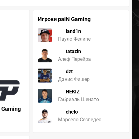
Игроки paiN Gaming
land1n
Пауло Фелипе
tatazin
Алеф Перейра
dzt
Дэнис Фишер
NEKIZ
Габриэль Шенато
 Gaming
chelo
Марсело Сеспедес