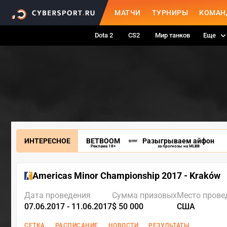
МАТЧИ
ТУРНИРЫ
КОМАН
Dota 2
CS2
Мир танков
Еще
ИНТЕРЕСНОЕ
BETBOOM
Разыгрываем айфон
Реклама 18+
за прогнозы на MLBB
Americas Minor Championship 2017 - Kraków
Дата проведения
Сумма призовых
Место прове
07.06.2017 - 11.06.2017
$ 50 000
США
СЕТКА
РАСПИСАНИЕ
НОВОСТИ
РЕЗУЛЬТАТЫ