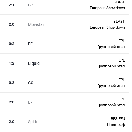
BLAST
2
:
1
G2
European Showdown
BLAST
2
:
0
Movistar
European Showdown
EPL
0
:
2
EF
Групповой этап
EPL
1
:
2
Liquid
Групповой этап
EPL
0
:
2
COL
Групповой этап
EPL
2
:
0
EF
Групповой этап
RES EEU
2
:
0
Spirit
Плей-офф