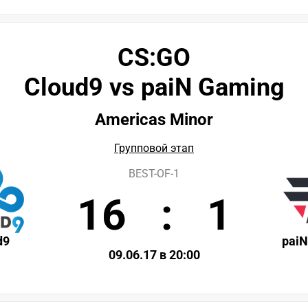
CS:GO
Cloud9 vs paiN Gaming
Americas Minor
Групповой этап
BEST-OF-1
16
:
1
d9
paiN
09.06.17 в 20:00