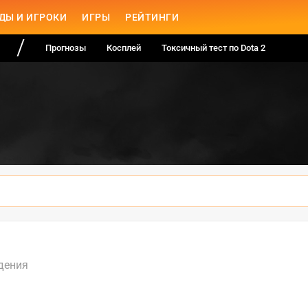
ДЫ И ИГРОКИ
ИГРЫ
РЕЙТИНГИ
Прогнозы
Косплей
Токсичный тест по Dota 2
дения