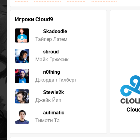
Игроки Cloud9
Skadoodle
Тайлер Лэтем
shroud
Майк Гржесик
n0thing
Джордан Гилберт
Stewie2k
Джейк Йип
Clou
autimatic
Тимоти Та