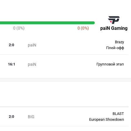
paiN Gaming
0 (0%)
0 (0%)
Brazy
2
:
0
paiN
Плей-офф
16
:
1
paiN
Групповой этап
BLAST
2
:
0
BIG
European Showdown