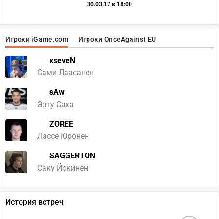
30.03.17 в 18:00
Игроки iGame.com
Игроки OnceAgainst EU
xseveN
Сами Лаасанен
sAw
Ээту Саха
ZOREE
Лассе Юронен
SAGGERTON
Саку Йокинен
История встреч