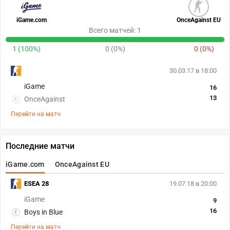
iGame.com
OnceAgainst EU
Всего матчей: 1
1 (100%)
0 (0%)
0 (0%)
30.03.17 в 18:00
iGame
16
13
OnceAgainst
Перейти на матч
Последние матчи
iGame.com
OnceAgainst EU
ESEA 28
19.07.18 в 20:00
iGame
9
16
Boys in Blue
Перейти на матч