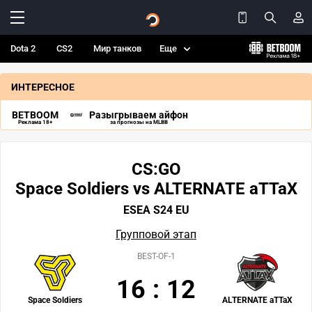
Dota 2
CS2
Мир танков
Еще
ИНТЕРЕСНОЕ
BETBOOM
Разыгрываем айфон
Реклама 18+
за прогнозы на MLBB
CS:GO
Space Soldiers vs ALTERNATE aTTaX
ESEA S24 EU
Групповой этап
BEST-OF-1
16
:
12
Space Soldiers
ALTERNATE aTTaX