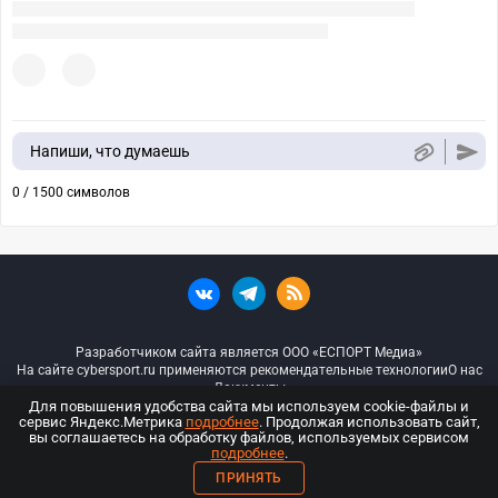
Напиши, что думаешь
0 / 1500 символов
Разработчиком сайта является ООО «ЕСПОРТ Медиа»
На сайте cybersport.ru применяются рекомендательные технологии
О нас
Документы
Для повышения удобства сайта мы используем cookie-файлы и
сервис Яндекс.Метрика
подробнее
. Продолжая использовать сайт,
© ООО «Киберспорт.ру» — Все права защищены
вы соглашаетесь на обработку файлов, используемых сервисом
подробнее
.
18+
ПРИНЯТЬ