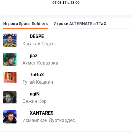
07.03.17 в 23:00
Игроки Space Soldiers
Игроки ALTERNATE aTTaX
DESPE
Кагатай Седеф
paz
Ахмет Карахока
TuGuX
Тугай Кешкин
ngiN
Энжин Кор
XANTARES
Исмаилкан Дурткардес