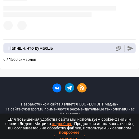
Напиши, что думаешь
0 / 1500 символов
Разработчиком сайта является ООО «ЕСПОРТ Медиа»
На сайте cybersport.ru применяются рекомендательные технологии
О нас
Документы
Для повышения удобства сайта мы используем cookie-файлы и
сервис Яндекс.Метрика
подробнее
. Продолжая использовать сайт,
© ООО «Киберспорт.ру» — Все права защищены
вы соглашаетесь на обработку файлов, используемых сервисом
подробнее
.
18+