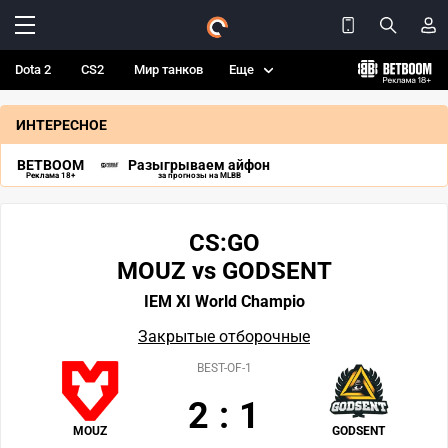
Dota 2
CS2
Мир танков
Еще
ИНТЕРЕСНОЕ
BETBOOM
Разыгрываем айфон
Реклама 18+
за прогнозы на MLBB
CS:GO
MOUZ vs GODSENT
IEM XI World Champio
Закрытые отборочные
BEST-OF-1
2
:
1
MOUZ
GODSENT