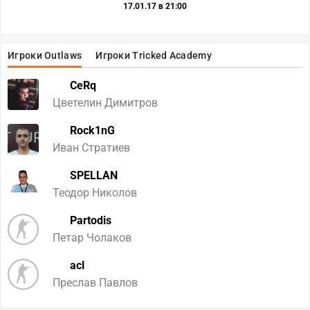
17.01.17 в 21:00
Игроки Outlaws
Игроки Tricked Academy
CeRq
Цветелин Димитров
Rock1nG
Иван Стратиев
SPELLAN
Теодор Николов
Partodis
Петар Чолаков
acl
Преслав Павлов