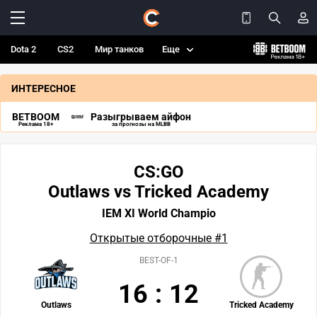
Dota 2
CS2
Мир танков
Еще
ИНТЕРЕСНОЕ
BETBOOM
Разыгрываем айфон
Реклама 18+
за прогнозы на MLBB
CS:GO
Outlaws vs Tricked Academy
IEM XI World Champio
Открытые отборочные #1
BEST-OF-1
16
:
12
Outlaws
Tricked Academy