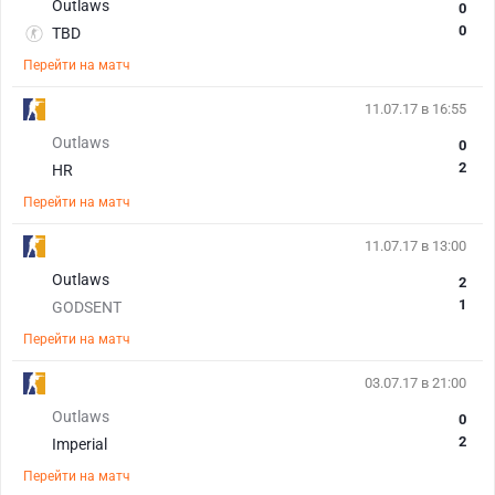
Outlaws
0
0
TBD
Перейти на матч
11.07.17 в 16:55
Outlaws
0
2
HR
Перейти на матч
11.07.17 в 13:00
Outlaws
2
1
GODSENT
Перейти на матч
03.07.17 в 21:00
Outlaws
0
2
Imperial
Перейти на матч