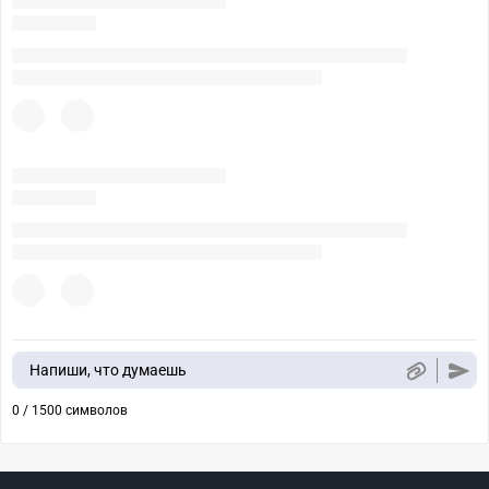
Напиши, что думаешь
0 / 1500 символов